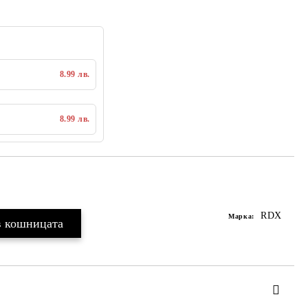
8.99 лв.
8.99 лв.
Добавяне към списък с желания
RDX
Марка: