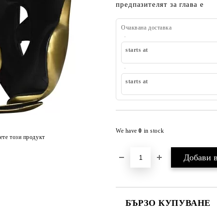
предпазителят за глава е
Очаквана доставка
starts at
starts at
We have
0
in stock
ете този продукт
БЪРЗО КУПУВАНЕ