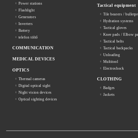
Power stations
Tactical equipment
Flashlight
Tile bearers / bulletp
Generators
Hydration systems
Inverters
Tactical gloves
Battery
Knee pads / Elbow p
telefon töltő
Tactical belts
COMMUNICATION
Tactical backpacks
Unloading
MEDICAL DEVICES
Multitool
Electroshock
OPTICS
Thermal cameras
CLOTHING
Digital optical sight
Badges
Night vision devices
Jackets
Optical sighting devices