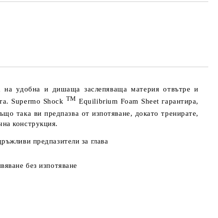
ОПЪЛНИТЕ
иране на поръчката
а на удобна и дишаща заслепяваща материя отвътре и
TM
ита. Supermo Shock
Equilibrium Foam Sheet гарантира,
що така ви предпазва от изпотяване, докато тренирате,
чна конструкция.
ръжливи предпазители за глава
вяване без изпотяване