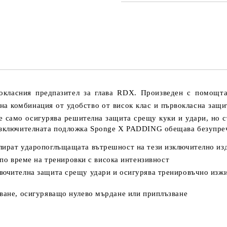
ПРОСТО 4 ПОЛЕТА, ЗА ДА П
Ще се свържем с Вас за финализ
вокласния предпазител за глава RDX. Произведен с помощт
тна комбинация от удобство от висок клас и първокласна защ
само осигурява решителна защита срещу куки и удари, но съ
 Изключителната подложка Sponge X PADDING обещава безупре
улират ударопоглъщащата вътрешност на тези изключително изд
о време на тренировки с висока интензивност
ключителна защита срещу удари и осигурява тренировъчно изжи
пване, осигуряващо нулево мърдане или приплъзване