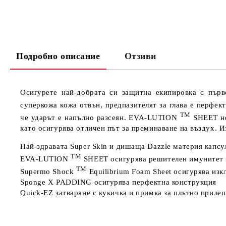
Подробно описание
Отзиви
Осигурете най-добрата си защитна екипировка с пър
суперкожа кожа отвън, предпазителят за глава е перфек
TM
че ударът е напълно разсеян. EVA-LUTION
SHEET не 
като осигурява отличен път за преминаване на въздух.
Най-здравата Super Skin и дишаща Dazzle материя капс
TM
EVA-LUTION
SHEET осигурява решителен имунитет п
TM
Supermo Shock
Equilibrium Foam Sheet осигурява из
Sponge X PADDING осигурява перфектна конструкция
Quick-EZ затваряне с кукичка и примка за плътно приле