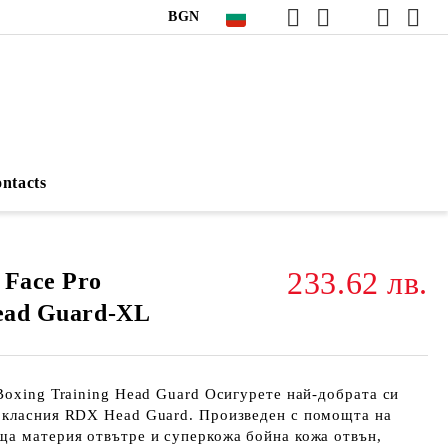
BGN
ntacts
233.62 лв.
 Face Pro
Head Guard-XL
Boxing Training Head Guard Осигурете най-добрата си
окласния RDX Head Guard. Произведен с помощта на
ща материя отвътре и суперкожа бойна кожа отвън,