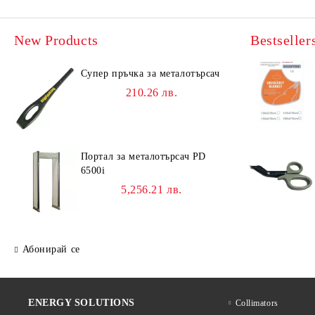
New Products
Bestseller
Супер пръчка за металотърсач
210.26 лв.
Портал за металотърсач PD
6500i
5,256.21 лв.
Абонирай се
ENERGY SOLUTIONS
Collimators