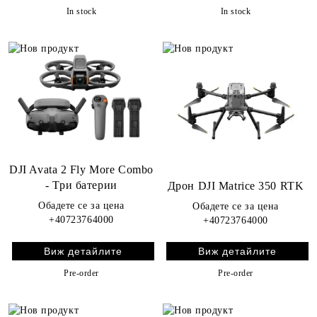
In stock
In stock
DJI Avata 2 Fly More Combo
- Три батерии
Дрон DJI Matrice 350 RTK
Обадете се за цена
Обадете се за цена
+40723764000
+40723764000
Виж детайлите
Виж детайлите
Pre-order
Pre-order