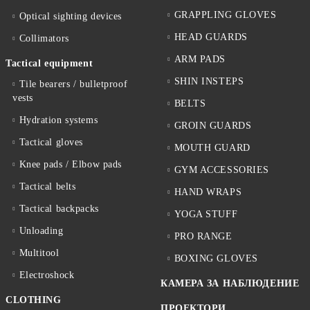
GRAPPLING GLOVES
Optical sighting devices
HEAD GUARDS
Collimators
ARM PADS
Tactical equipment
SHIN INSTEPS
Tile bearers / bulletproof
vests
BELTS
Hydration systems
GROIN GUARDS
Tactical gloves
MOUTH GUARD
Knee pads / Elbow pads
GYM ACCESSORIES
Tactical belts
HAND WRAPS
Tactical backpacks
YOGA STUFF
Unloading
PRO RANGE
Multitool
BOXING GLOVES
Electroshock
КАМЕРА ЗА НАБЛЮДЕНИЕ
CLOTHING
ПРОЕКТОРИ