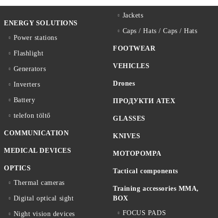
Jackets
ENERGY SOLUTIONS
Caps / Hats / Caps / Hats
Power stations
FOOTWEAR
Flashlight
VEHICLES
Generators
Drones
Inverters
Battery
ПРОДУКТИ ATEX
telefon töltő
GLASSES
COMMUNICATION
KNIVES
MEDICAL DEVICES
MOTOPOMPA
OPTICS
Tactical components
Thermal cameras
Training accessories MMA,
Digital optical sight
BOX
FOCUS PADS
Night vision devices