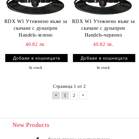
RDX W1 Утежнено въже за
RDX W1 Утежнено въже за
скачане с дунапрен
скачане с дунапрен
Handels-зелено
Handels-червено
40.82 лв.
40.82 лв.
In stock
In stock
Страница 1 от 2
«
»
1
2
New Products