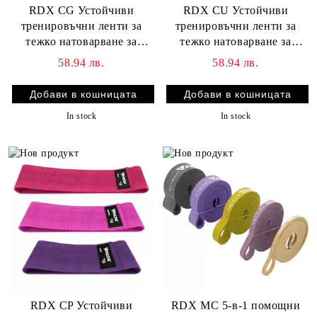
RDX CG Устойчиви
RDX CU Устойчиви
тренировъчни ленти за
тренировъчни ленти за
тежко натоварване за
тежко натоварване за
фитнес
фитнес
58.94 лв.
58.94 лв.
In stock
In stock
RDX CP Устойчиви
RDX MC 5-в-1 помощни