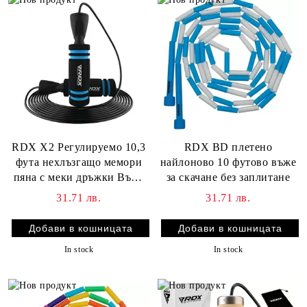
RDX X2 Регулируемо 10,3
RDX BD плетено
фута нехлъзгащо мемори
найлоново 10 футово въже
пяна с меки дръжки Въже
за скачане без заплитане
за скачане
31.71 лв.
31.71 лв.
In stock
In stock