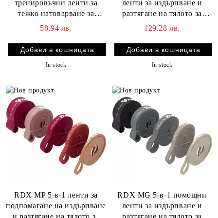
тренировъчни ленти за
ленти за издърпване и
тежко натоварване за
разтягане на тялото за
фитнес
тренировка със съпротива
58.94 лв.
129.28 лв.
In stock
In stock
RDX MP 5-в-1 ленти за
RDX MG 5-в-1 помощни
подпомагане на издърпване
ленти за издърпване и
и разтягане на тялото за
разтягане на тялото за