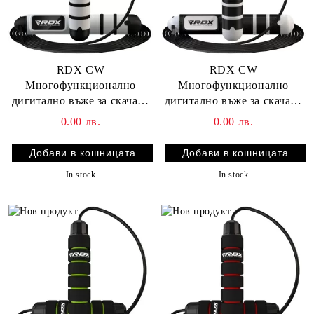
RDX CW
RDX CW
Многофункционално
Многофункционално
дигитално въже за скачане
дигитално въже за скачане
- бяло
- черно
0.00 лв.
0.00 лв.
In stock
In stock