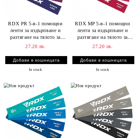
RDX PR 5-в-1 помощни
RDX MP 5-в-1 помощни
ленти за издърпване и
ленти за издърпване и
разтягане на тялото за
разтягане на тялото за
тренировка със съпротива
тренировка
27.20 лв.
27.20 лв.
In stock
In stock