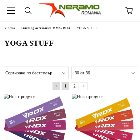
У дома
Training accessories MMA, BOX
YOGA STUFF
YOGA STUFF
«
»
1
2