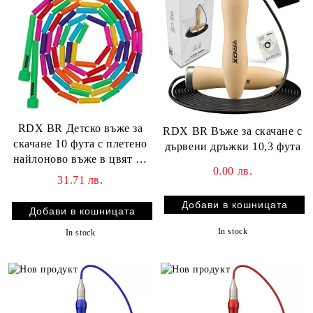
RDX BR Детско въже за
RDX BR Въже за скачане с
скачане 10 фута с плетено
дървени дръжки 10,3 фута
найлоново въже в цвят на
0.00 лв.
дъгата без заплитане
31.71 лв.
In stock
In stock