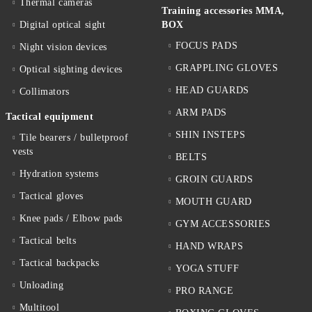
Thermal cameras
Training accessories MMA,
Digital optical sight
BOX
FOCUS PADS
Night vision devices
GRAPPLING GLOVES
Optical sighting devices
HEAD GUARDS
Collimators
ARM PADS
Tactical equipment
SHIN INSTEPS
Tile bearers / bulletproof
vests
BELTS
Hydration systems
GROIN GUARDS
Tactical gloves
MOUTH GUARD
Knee pads / Elbow pads
GYM ACCESSORIES
Tactical belts
HAND WRAPS
Tactical backpacks
YOGA STUFF
Unloading
PRO RANGE
Multitool