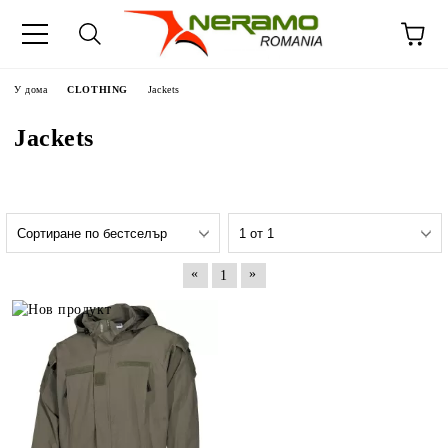
У дома
CLOTHING
Jackets
Jackets
«
»
1