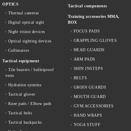
OPTICS
Tactical components
Thermal cameras
Training accessories MMA,
Digital optical sight
BOX
FOCUS PADS
Night vision devices
GRAPPLING GLOVES
Optical sighting devices
HEAD GUARDS
Collimators
ARM PADS
Tactical equipment
SHIN INSTEPS
Tile bearers / bulletproof
vests
BELTS
Hydration systems
GROIN GUARDS
Tactical gloves
MOUTH GUARD
Knee pads / Elbow pads
GYM ACCESSORIES
Tactical belts
HAND WRAPS
Tactical backpacks
YOGA STUFF