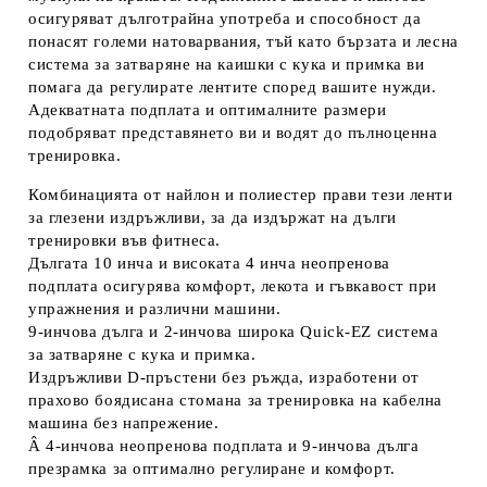
осигуряват дълготрайна употреба и способност да
понасят големи натоварвания, тъй като бързата и лесна
система за затваряне на каишки с кука и примка ви
помага да регулирате лентите според вашите нужди.
Адекватната подплата и оптималните размери
подобряват представянето ви и водят до пълноценна
тренировка.
Комбинацията от найлон и полиестер прави тези ленти
за глезени издръжливи, за да издържат на дълги
тренировки във фитнеса.
Дългата 10 инча и високата 4 инча неопренова
подплата осигурява комфорт, лекота и гъвкавост при
упражнения и различни машини.
9-инчова дълга и 2-инчова широка Quick-EZ система
за затваряне с кука и примка.
Издръжливи D-пръстени без ръжда, изработени от
прахово боядисана стомана за тренировка на кабелна
машина без напрежение.
Â 4-инчова неопренова подплата и 9-инчова дълга
презрамка за оптимално регулиране и комфорт.