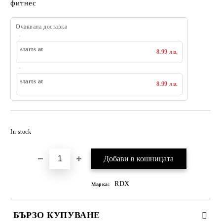
фитнес
Очаквана доставка
starts at
8.99 лв.
starts at
8.99 лв.
Добавяне към списък с желания
In stock
RDX
Марка:
БЪРЗО КУПУВАНЕ