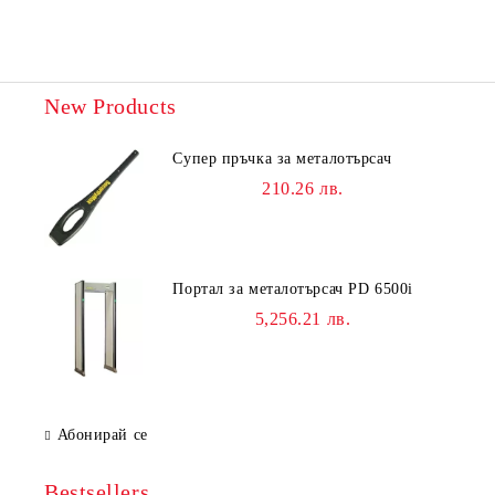
New Products
Супер пръчка за металотърсач
210.26 лв.
Портал за металотърсач PD 6500i
5,256.21 лв.
Абонирай се
Bestsellers