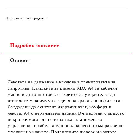
ПРОСТО 4 ПОЛЕТА, ЗА ДА ПОПЪЛНИТЕ
Оценете този продукт
Подробно описание
Отзиви
Ще се свържем с Вас за финализиране на поръчката
Лекотата на движение е ключова в тренировките за
съпротива. Каишките за глезени RDX A4 за кабелни
машини са точно това, от което се нуждаете, за да
извлечете максимума от деня на краката във фитнеса.
Създадени да осигурят издръжливост, комфорт и
лекота, A4 с неръждаеми двойни D-пръстени с прахово
покритие могат да се използват в множество
упражнения с кабелна машина, насочени към различни
мускули на краката. Подсилените шевове и кантове