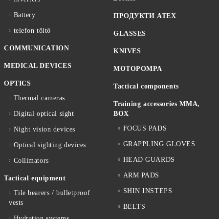
Battery
ПРОДУКТИ ATEX
telefon töltő
GLASSES
COMMUNICATION
KNIVES
MEDICAL DEVICES
MOTOPOMPA
OPTICS
Tactical components
Thermal cameras
Training accessories MMA,
Digital optical sight
BOX
FOCUS PADS
Night vision devices
GRAPPLING GLOVES
Optical sighting devices
HEAD GUARDS
Collimators
ARM PADS
Tactical equipment
SHIN INSTEPS
Tile bearers / bulletproof
vests
BELTS
Hydration systems