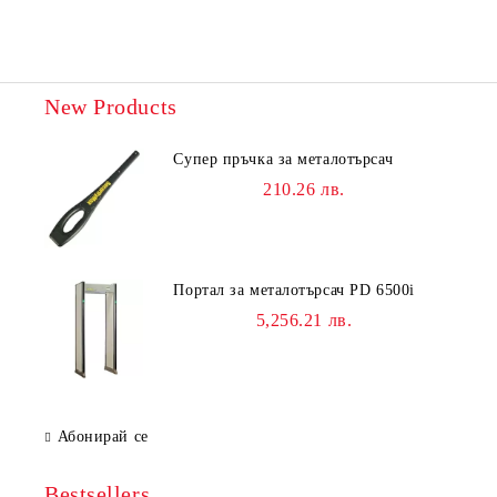
New Products
Супер пръчка за металотърсач
210.26 лв.
Портал за металотърсач PD 6500i
5,256.21 лв.
Абонирай се
Bestsellers