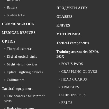
Battery
ПРОДУКТИ ATEX
telefon töltő
GLASSES
COMMUNICATION
KNIVES
MEDICAL DEVICES
MOTOPOMPA
OPTICS
Tactical components
Thermal cameras
Training accessories MMA,
Digital optical sight
BOX
FOCUS PADS
Night vision devices
GRAPPLING GLOVES
Optical sighting devices
HEAD GUARDS
Collimators
ARM PADS
Tactical equipment
SHIN INSTEPS
Tile bearers / bulletproof
vests
BELTS
Hydration systems