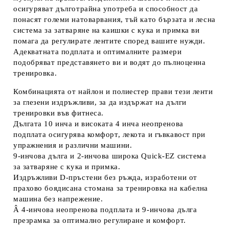
осигуряват дълготрайна употреба и способност да
понасят големи натоварвания, тъй като бързата и лесна
система за затваряне на каишки с кука и примка ви
помага да регулирате лентите според вашите нужди.
Адекватната подплата и оптималните размери
подобряват представянето ви и водят до пълноценна
тренировка.
Комбинацията от найлон и полиестер прави тези ленти
за глезени издръжливи, за да издържат на дълги
тренировки във фитнеса.
Дългата 10 инча и високата 4 инча неопренова
подплата осигурява комфорт, лекота и гъвкавост при
упражнения и различни машини.
9-инчова дълга и 2-инчова широка Quick-EZ система
за затваряне с кука и примка.
Издръжливи D-пръстени без ръжда, изработени от
прахово боядисана стомана за тренировка на кабелна
машина без напрежение.
Â 4-инчова неопренова подплата и 9-инчова дълга
презрамка за оптимално регулиране и комфорт.