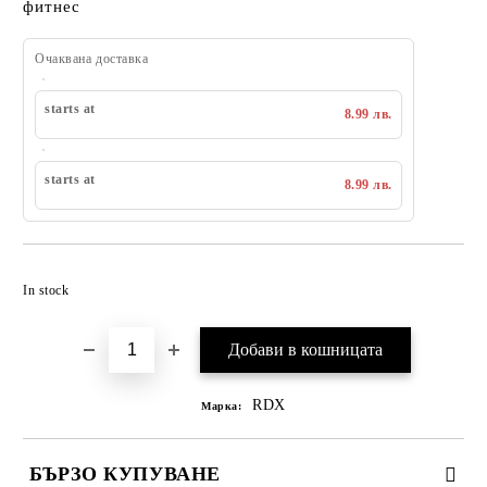
фитнес
Очаквана доставка
starts at
8.99 лв.
starts at
8.99 лв.
Добавяне към списък с желания
In stock
RDX
Марка:
БЪРЗО КУПУВАНЕ