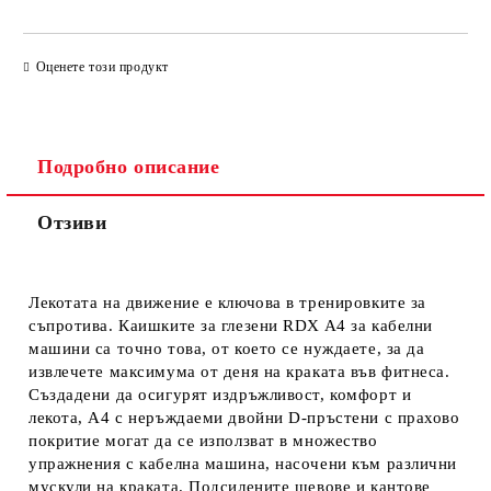
ПРОСТО 4 ПОЛЕТА, ЗА ДА ПОПЪЛНИТЕ
Оценете този продукт
Подробно описание
Отзиви
Ще се свържем с Вас за финализиране на поръчката
Лекотата на движение е ключова в тренировките за
съпротива. Каишките за глезени RDX A4 за кабелни
машини са точно това, от което се нуждаете, за да
извлечете максимума от деня на краката във фитнеса.
Създадени да осигурят издръжливост, комфорт и
лекота, A4 с неръждаеми двойни D-пръстени с прахово
покритие могат да се използват в множество
упражнения с кабелна машина, насочени към различни
мускули на краката. Подсилените шевове и кантове