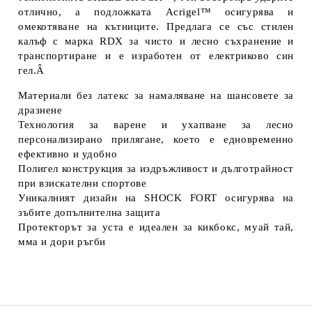
отлично, а подложката Acrigel™ осигурява и
омекотяване на кътниците. Предлага се със стилен
калъф с марка RDX за чисто и лесно съхранение и
транспортиране и е изработен от електриково син
гел.Â
Материали без латекс за намаляване на шансовете за
дразнене
Технология за варене и ухапване за лесно
персонализирано прилягане, което е едновременно
ефективно и удобно
Полигел конструкция за издръжливост и дълготрайност
при взискателни спортове
Уникалният дизайн на SHOCK FORT осигурява на
зъбите допълнителна защита
Протекторът за уста е идеален за кикбокс, муай тай,
мма и дори ръгби