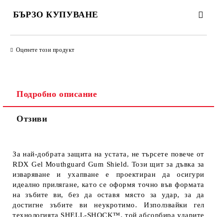
БЪРЗО КУПУВАНЕ
ПРОСТО 4 ПОЛЕТА, ЗА ДА ПОПЪЛНИТЕ
Оценете този продукт
Подробно описание
Отзиви
Ще се свържем с Вас за финализиране на поръчката
За най-добрата защита на устата, не търсете повече от
RDX Gel Mouthguard Gum Shield. Този щит за дъвка за
изваряване и ухапване е проектиран да осигури
идеално прилягане, като се оформя точно във формата
на зъбите ви, без да оставя място за удар, за да
достигне зъбите ви неукротимо. Използвайки гел
технологията SHELL-SHOCK™, той абсорбира ударите