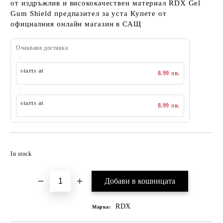
от издръжлив и висококачествен материал RDX Gel
Gum Shield предпазител за уста Купете от
официалния онлайн магазин в САЩ
Очаквана доставка
starts at
8.99 лв.
starts at
8.99 лв.
Добавяне към списък с желания
In stock
RDX
Марка: