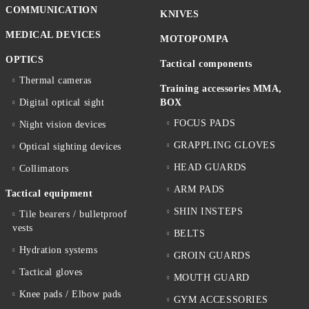
COMMUNICATION
KNIVES
MEDICAL DEVICES
MOTOPOMPA
OPTICS
Tactical components
Thermal cameras
Training accessories MMA,
Digital optical sight
BOX
FOCUS PADS
Night vision devices
GRAPPLING GLOVES
Optical sighting devices
HEAD GUARDS
Collimators
ARM PADS
Tactical equipment
SHIN INSTEPS
Tile bearers / bulletproof
vests
BELTS
Hydration systems
GROIN GUARDS
Tactical gloves
MOUTH GUARD
Knee pads / Elbow pads
GYM ACCESSORIES