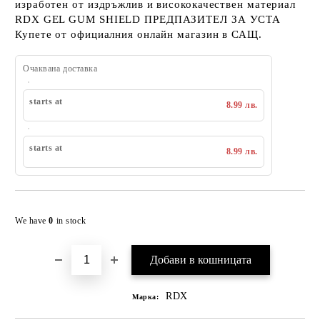
изработен от издръжлив и висококачествен материал
RDX GEL GUM SHIELD ПРЕДПАЗИТЕЛ ЗА УСТА
Купете от официалния онлайн магазин в САЩ.
Очаквана доставка
starts at
8.99 лв.
starts at
8.99 лв.
Добавяне към списък с желания
We have
0
in stock
RDX
Марка: