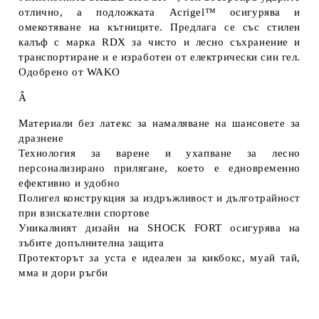
отлично, а подложката Acrigel™ осигурява и
омекотяване на кътниците. Предлага се със стилен
калъф с марка RDX за чисто и лесно съхранение и
транспортиране и е изработен от електрически син гел.
Одобрено от WAKO
Â
Материали без латекс за намаляване на шансовете за
дразнене
Технология за варене и ухапване за лесно
персонализирано прилягане, което е едновременно
ефективно и удобно
Полигел конструкция за издръжливост и дълготрайност
при взискателни спортове
Уникалният дизайн на SHOCK FORT осигурява на
зъбите допълнителна защита
Протекторът за уста е идеален за кикбокс, муай тай,
мма и дори ръгби