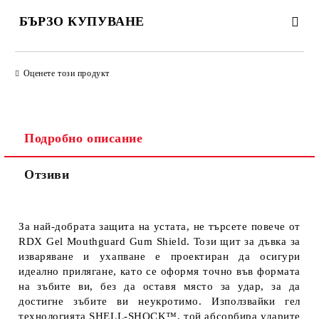
БЪРЗО КУПУВАНЕ
ПРОСТО 4 ПОЛЕТА, ЗА ДА ПОПЪЛНИТЕ
Оценете този продукт
Подробно описание
Отзиви
Ще се свържем с Вас за финализиране на поръчката
За най-добрата защита на устата, не търсете повече от
RDX Gel Mouthguard Gum Shield. Този щит за дъвка за
изваряване и ухапване е проектиран да осигури
идеално прилягане, като се оформя точно във формата
на зъбите ви, без да оставя място за удар, за да
достигне зъбите ви неукротимо. Използвайки гел
технологията SHELL-SHOCK™, той абсорбира ударите