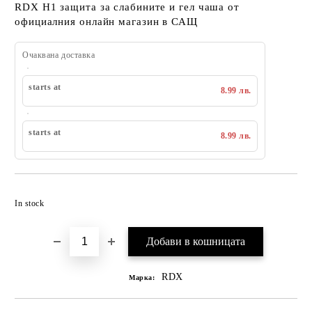
RDX H1 защита за слабините и гел чаша от
официалния онлайн магазин в САЩ
Очаквана доставка
starts at
8.99 лв.
starts at
8.99 лв.
Добавяне към списък с желания
In stock
RDX
Марка: