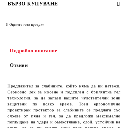
БЪРЗО КУПУВАНЕ
ПРОСТО 4 ПОЛЕТА, ЗА ДА ПОПЪЛНИТЕ
Оценете този продукт
Подробно описание
Отзиви
Ще се свържем с Вас за финализиране на поръчката
Предпазител за слабините, който няма да ви натежи.
Сериозно лек за носене и подсилен с брилянтна гел
технология, за да запази вашите чувствителни зони
защитени по всяко време. Този ергономично
проектиран протектор за слабините се предлага със
слоеве от пяна и гел, за да предложи максимално
поглъщане на удара и омекотяване, слой, устойчив на