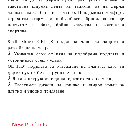
влага, за да ви държи сухи през цялото време, и
еластична широка лента на талията, за да държи
чашката на слабините на място. Ненадминат комфорт,
страхотна форма и най-добрата броня, която ще
получите за бокс, бойни изкуства и контактни
спортове.
Shell Shock GELâ„¢ подвижна чаша за защита и
разсейване на удара
Â Уникален слой от пяна за подобрена подплата и
устойчивост срещу удари
QD-1â„¢ подплата за отвеждане на влагата, като ви
държи сухи и без натрупване на пот
Â Лека конструкция с дишане, което едва се усеща
Â Еластичен дизайн на каишка и широк колан за
плътно и удобно прилягане
New Products