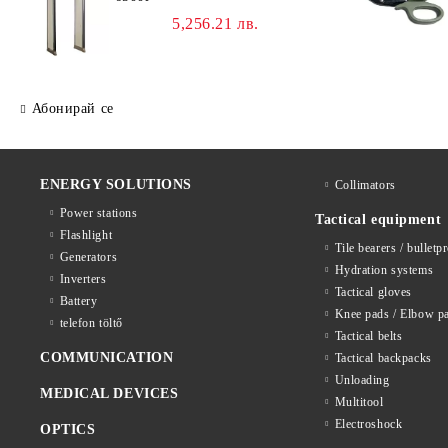
5,256.21 лв.
Абонирай се
ENERGY SOLUTIONS
Collimators
Power stations
Tactical equipment
Flashlight
Tile bearers / bulletp
Generators
Hydration systems
Inverters
Tactical gloves
Battery
Knee pads / Elbow p
telefon töltő
Tactical belts
COMMUNICATION
Tactical backpacks
Unloading
MEDICAL DEVICES
Multitool
Electroshock
OPTICS