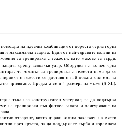
иране на поръчката
 помощта на идеална комбинация от пореста черна горна
ция и максимална защита. Един от най-здравите колани на
жнения за тренировка с тежести, като махове за гърди,
 защита срещу всякакъв удар. Оборудван с полиестерна
антира, че коланът за тренировка с тежести няма да се
енировки с тежести се доставя с най-новата система за
ътно прилягане. Предлага се в 4 размера за мъже (S-XL).
терна тъкан за конструктивен материал, за да поддържа
еме на тренировки във фитнес залата и осигуряване на
зала.
против отваряне, която държи колана заключен на място
лътно през кръста, за да поддържате гърба и коремната