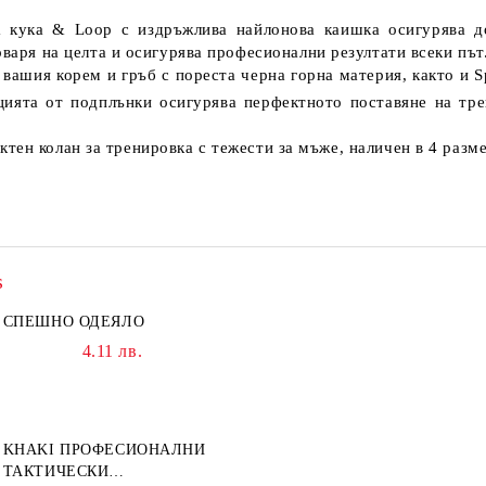
 кука & Loop с издръжлива найлонова каишка осигурява д
оваря на целта и осигурява професионални резултати всеки път
вашия корем и гръб с пореста черна горна материя, както и 
та от подплънки осигурява перфектното поставяне на трен
тен колан за тренировка с тежести за мъже, наличен в 4 разме
s
СПЕШНО ОДЕЯЛО
4.11 лв.
KHAKI ПРОФЕСИОНАЛНИ
ТАКТИЧЕСКИ