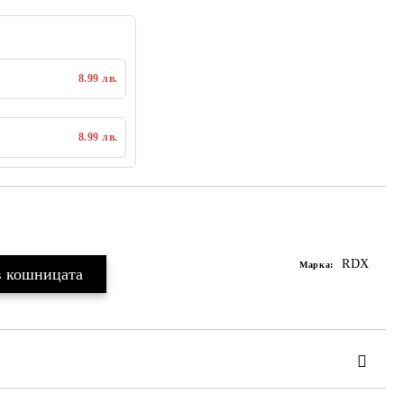
8.99 лв.
8.99 лв.
Добавяне към списък с желания
RDX
Марка:
ОПЪЛНИТЕ