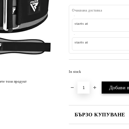
Очаквана доставка
starts at
starts at
In stock
ете този продукт
БЪРЗО КУПУВАНЕ
ПРОСТО 4 ПОЛЕТА, ЗА ДА П