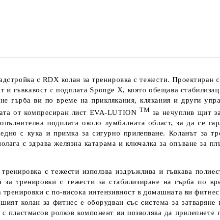
Ще се свържем с Вас за финализ
адстройка с RDX колан за тренировка с тежести. Проектиран с
рт и гъвкавост с подплата Sponge X, която обещава стабилиза
гне гърба ви по време на приклякания, клякания и други упра
TM
плата от компресиран лист EVA-LUTION
за нечуплив щит за
пълнителна подплата около лумбалната област, за да се гар
едно с кука и примка за сигурно прилепване. Коланът за тр
полага с здрава желязна катарама и ключалка за опъване за пл
тренировка с тежести използва издръжлива и гъвкава полиес
н за тренировки с тежести за стабилизиране на гърба по вр
а тренировки с по-висока интензивност в домашната ви фитнес 
шият колан за фитнес е оборудван със система за затваряне 
 с пластмасов ролков компонент ви позволява да прилепнете п