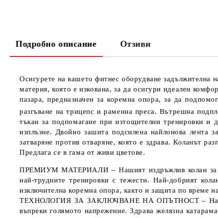
Подробно описание
Отзиви
Осигурете на вашето фитнес оборудване задължителна н
материя, която е изкована, за да осигури идеален комфо
пазара, предназначен за коремна опора, за да подпомо
разгъване на трицепс и раменна преса. Вътрешна под
тъкан за подпомагане при изтощителни тренировки и до
изплъзне. Двойно зашита подсилена найлонова лента за
затваряне против отваряне, която е здрава. Коланът раз
Предлага се в гама от живи цветове.
ПРЕМИУМ МАТЕРИАЛИ
– Нашият издръжлив колан за 
най-трудните тренировки с тежести. Най-добрият кола
изключителна коремна опора, както и защита по време н
ТЕХНОЛОГИЯ ЗА ЗАКЛЮЧВАНЕ НА ОПЪТНОСТ
– На
въпреки голямото напрежение. Здрава желязна катарама