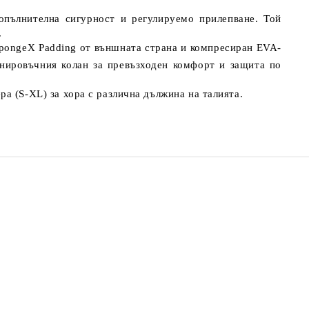
опълнителна сигурност и регулируемо прилепване. Той
.
SpongeX Padding от външната страна и компресиран EVA-
ировъчния колан за превъзходен комфорт и защита по
ра (S-XL) за хора с различна дължина на талията.