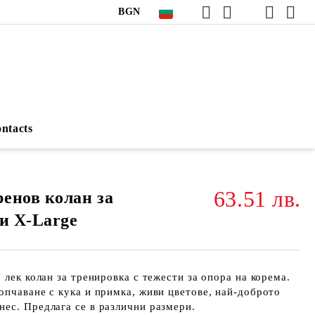
BGN
ntacts
63.51 лв.
енов колан за
и X-Large
 лек колан за тренировка с тежести за опора на корема.
опчаване с кука и примка, живи цветове, най-доброто
ес. Предлага се в различни размери.