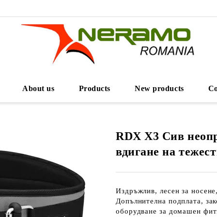
About us
Products
New products
Co
RDX X3 Сив неопр
вдигане на тежест
Издръжлив, лесен за носене,
Допълнителна подплата, зак
оборудване за домашен фитн