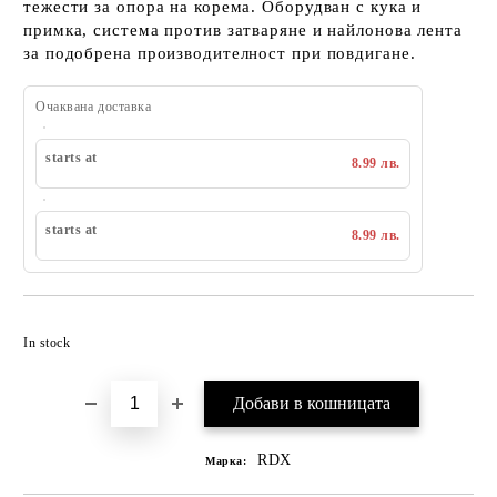
тежести за опора на корема. Оборудван с кука и
примка, система против затваряне и найлонова лента
за подобрена производителност при повдигане.
Очаквана доставка
starts at
8.99 лв.
starts at
8.99 лв.
Добавяне към списък с желания
In stock
RDX
Марка: