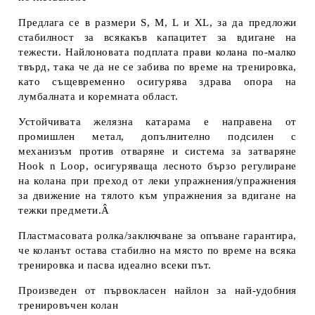
Предлага се в размери S, M, L и XL, за да предложи
стабилност за всякакъв капацитет за вдигане на
тежести. Найлоновата подплата прави колана по-малко
твърд, така че да не се забива по време на тренировка,
като същевременно осигурява здрава опора на
лумбалната и коремната област.
Устойчивата желязна катарама е направена от
промишлен метал, допълнително подсилен с
механизъм против отваряне и система за затваряне
Hook n Loop, осигуряваща лесното бързо регулиране
на колана при преход от леки упражнения/упражнения
за движение на тялото към упражнения за вдигане на
тежки предмети.Â
Пластмасовата ролка/заключване за опъване гарантира,
че коланът остава стабилно на място по време на всяка
тренировка и пасва идеално всеки път.
Произведен от първокласен найлон за най-удобния
тренировъчен колан