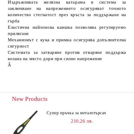
Издръжливата желязна катарама и система за
заключване на напрежението осигуряват точното
количество стегнатост през кръста за поддържане на
гърба
Еластична найлонова каишка позволява регулируемо
прилягане
Механизмът с кука и примка осигурява допълнителна
сигурност
Системата за затваряне против отваряне поддържа
колана на място дори при силно напрежение
Â
New Products
Супер пръчка за металотърсач
210.26 лв.