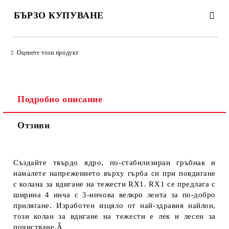
БЪРЗО КУПУВАНЕ
ПРОСТО 4 ПОЛЕТА, ЗА ДА ПОПЪЛНИТЕ
Оценете този продукт
Подробно описание
Отзиви
Ще се свържем с Вас за финализиране на поръчката
Създайте твърдо ядро, по-стабилизиран гръбнак и
намалете напрежението върху гърба си при повдигане
с колана за вдигане на тежести RX1.
RX1 се предлага с
ширина 4 инча с 3-инчова велкро лента за по-добро
прилягане. Изработен изцяло от най-здравия найлон,
този колан за вдигане на тежести е лек и лесен за
почистване.Â