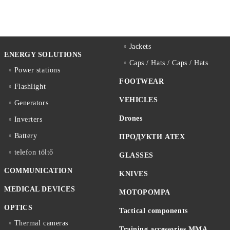
Jackets
ENERGY SOLUTIONS
Caps / Hats / Caps / Hats
Power stations
FOOTWEAR
Flashlight
VEHICLES
Generators
Drones
Inverters
Battery
ПРОДУКТИ ATEX
telefon töltő
GLASSES
COMMUNICATION
KNIVES
MEDICAL DEVICES
MOTOPOMPA
OPTICS
Tactical components
Thermal cameras
Training accessories MMA,