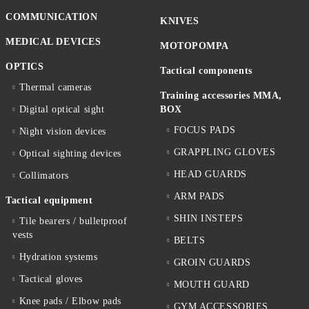
COMMUNICATION
KNIVES
MEDICAL DEVICES
MOTOPOMPA
OPTICS
Tactical components
Thermal cameras
Training accessories MMA,
Digital optical sight
BOX
FOCUS PADS
Night vision devices
GRAPPLING GLOVES
Optical sighting devices
HEAD GUARDS
Collimators
ARM PADS
Tactical equipment
SHIN INSTEPS
Tile bearers / bulletproof
vests
BELTS
Hydration systems
GROIN GUARDS
Tactical gloves
MOUTH GUARD
Knee pads / Elbow pads
GYM ACCESSORIES