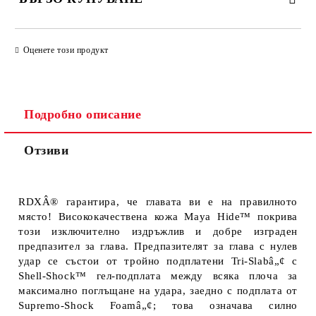
ПРОСТО 4 ПОЛЕТА, ЗА ДА ПОПЪЛНИТЕ
Оценете този продукт
Подробно описание
Отзиви
Ще се свържем с Вас за финализиране на поръчката
RDXÂ® гарантира, че главата ви е на правилното
място! Висококачествена кожа Maya Hide™ покрива
този изключително издръжлив и добре изграден
предпазител за глава. Предпазителят за глава с нулев
удар се състои от тройно подплатени Tri-Slabâ„¢ с
Shell-Shock™ гел-подплата между всяка плоча за
максимално поглъщане на удара, заедно с подплата от
Supremo-Shock Foamâ„¢; това означава силно