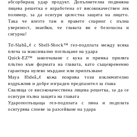
абсорбиращ удар продукт. Допълнителна подвижна
лицева решетка е изработена от висококачествен лек
полимер, за да осигури цялостна защита на лицето.
Така че влезте там и правете спаринг с пълна
увереност, знаейки, че главата ви е безопасна и
сигурна!
Tri-Slabâ„¢ с Shell-Shock™ гел-подплата между всяка
плоча за максимално поглъщане на удара
Quick-EZ™ закопчаване с кука и примка приляга
плътно към формата на главата, като същевременно
гарантира нулево мърдане или приплъзване
Maya Hideâ„¢ кожа покрива този изключително
издръжлив и добре изграден предпазител за глава
Сваляща се висококачествена лицева решетка, за да се
осигури пълна защита на главата
Ударопоглъщаща гел-подплата с пяна и подплата
осигурява слоеве за разсейване на удара