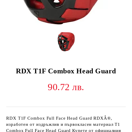
RDX T1F Combox Head Guard
90.72 лв.
RDX T1F Combox Full Face Head Guard RDXÂ®,
изработен от издръжлив и първокласен материал T1
Combox Full Face Head Guard Купете от официалния