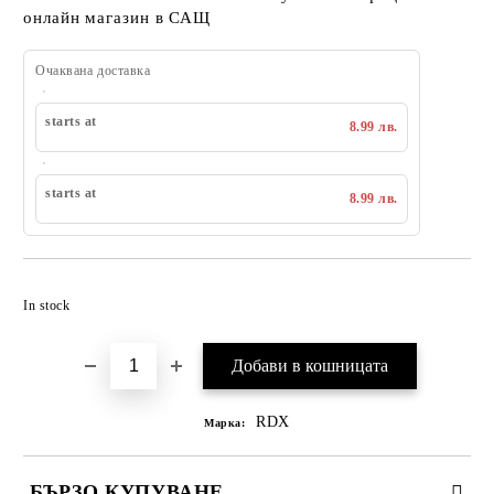
онлайн магазин в САЩ
Очаквана доставка
starts at
8.99 лв.
starts at
8.99 лв.
Добавяне към списък с желания
In stock
RDX
Марка:
БЪРЗО КУПУВАНЕ