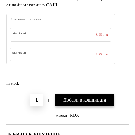
онлайн магазин в САЩ
Очаквана доставка
starts at
8.99 лв.
starts at
8.99 лв.
Добавяне към списък с желания
In stock
RDX
Марка:
БЪРЗО КУПУВАНЕ