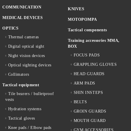
COMMUNICATION
KNIVES
MEDICAL DEVICES
MOTOPOMPA
OPTICS
Tactical components
Thermal cameras
Training accessories MMA,
Digital optical sight
BOX
FOCUS PADS
Night vision devices
GRAPPLING GLOVES
Optical sighting devices
HEAD GUARDS
Collimators
ARM PADS
Tactical equipment
SHIN INSTEPS
Tile bearers / bulletproof
vests
BELTS
Hydration systems
GROIN GUARDS
Tactical gloves
MOUTH GUARD
Knee pads / Elbow pads
GYM ACCESSORIES