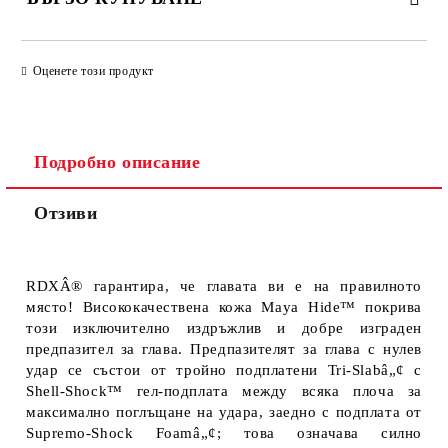
ПРОСТО 4 ПОЛЕТА, ЗА ДА ПОПЪЛНИТЕ
Оценете този продукт
Подробно описание
Отзиви
Ще се свържем с Вас за финализиране на поръчката
RDXÂ® гарантира, че главата ви е на правилното
място! Висококачествена кожа Maya Hide™ покрива
този изключително издръжлив и добре изграден
предпазител за глава. Предпазителят за глава с нулев
удар се състои от тройно подплатени Tri-Slabâ„¢ с
Shell-Shock™ гел-подплата между всяка плоча за
максимално поглъщане на удара, заедно с подплата от
Supremo-Shock Foamâ„¢; това означава силно