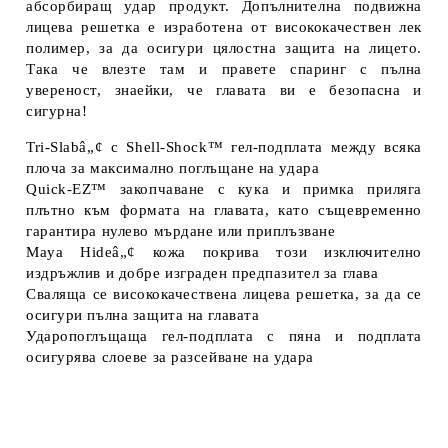
абсорбиращ удар продукт. Допълнителна подвижна
лицева решетка е изработена от висококачествен лек
полимер, за да осигури цялостна защита на лицето.
Така че влезте там и правете спаринг с пълна
увереност, знаейки, че главата ви е безопасна и
сигурна!
Tri-Slabâ„¢ с Shell-Shock™ гел-подплата между всяка
плоча за максимално поглъщане на удара
Quick-EZ™ закопчаване с кука и примка приляга
плътно към формата на главата, като същевременно
гарантира нулево мърдане или приплъзване
Maya Hideâ„¢ кожа покрива този изключително
издръжлив и добре изграден предпазител за глава
Сваляща се висококачествена лицева решетка, за да се
осигури пълна защита на главата
Ударопоглъщаща гел-подплата с пяна и подплата
осигурява слоеве за разсейване на удара