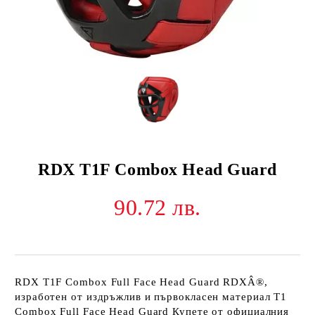
RDX T1F Combox Head Guard
90.72 лв.
RDX T1F Combox Full Face Head Guard RDXÂ®,
изработен от издръжлив и първокласен материал T1
Combox Full Face Head Guard Купете от официалния