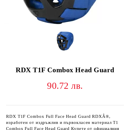
RDX T1F Combox Head Guard
90.72 лв.
RDX T1F Combox Full Face Head Guard RDXÂ®,
изработен от издръжлив и първокласен материал T1
Combox Full Face Head Guard Купете от официалния