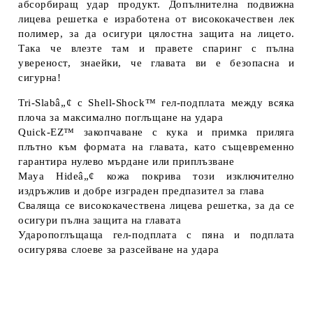
абсорбиращ удар продукт. Допълнителна подвижна
лицева решетка е изработена от висококачествен лек
полимер, за да осигури цялостна защита на лицето.
Така че влезте там и правете спаринг с пълна
увереност, знаейки, че главата ви е безопасна и
сигурна!
Tri-Slabâ„¢ с Shell-Shock™ гел-подплата между всяка
плоча за максимално поглъщане на удара
Quick-EZ™ закопчаване с кука и примка приляга
плътно към формата на главата, като същевременно
гарантира нулево мърдане или приплъзване
Maya Hideâ„¢ кожа покрива този изключително
издръжлив и добре изграден предпазител за глава
Сваляща се висококачествена лицева решетка, за да се
осигури пълна защита на главата
Ударопоглъщаща гел-подплата с пяна и подплата
осигурява слоеве за разсейване на удара