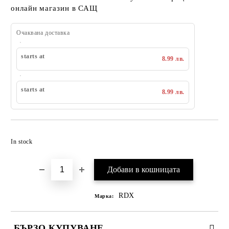
онлайн магазин в САЩ
Очаквана доставка
starts at
8.99 лв.
starts at
8.99 лв.
Добавяне към списък с желания
In stock
RDX
Марка:
БЪРЗО КУПУВАНЕ