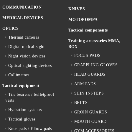
COMMUNICATION
KNIVES
MEDICAL DEVICES
MOTOPOMPA
OPTICS
Tactical components
Thermal cameras
Training accessories MMA,
Digital optical sight
BOX
FOCUS PADS
Night vision devices
GRAPPLING GLOVES
Optical sighting devices
HEAD GUARDS
Collimators
ARM PADS
Tactical equipment
SHIN INSTEPS
Tile bearers / bulletproof
vests
BELTS
Hydration systems
GROIN GUARDS
Tactical gloves
MOUTH GUARD
Knee pads / Elbow pads
GYM ACCESSORIES