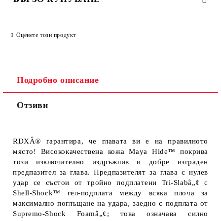
ПРОСТО 4 ПОЛЕТА, ЗА ДА ПОПЪЛНИТЕ
Оценете този продукт
Подробно описание
Отзиви
Ще се свържем с Вас за финализиране на поръчката
RDXÂ® гарантира, че главата ви е на правилното
място! Висококачествена кожа Maya Hide™ покрива
този изключително издръжлив и добре изграден
предпазител за глава. Предпазителят за глава с нулев
удар се състои от тройно подплатени Tri-Slabâ„¢ с
Shell-Shock™ гел-подплата между всяка плоча за
максимално поглъщане на удара, заедно с подплата от
Supremo-Shock Foamâ„¢; това означава силно