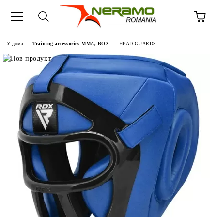
У дома
Training accessories MMA, BOX
HEAD GUARDS