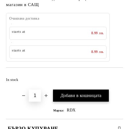
магазин в САЩ
Очаквана доставка
starts at
8.99 лв.
starts at
8.99 лв.
Добавяне към списък с желания
In stock
RDX
Марка:
БЪРЗО КУПУВАНЕ