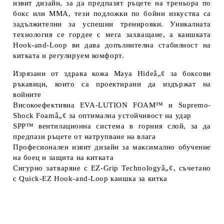
извит дизайн, за да предпазят ръцете на треньора по
бокс или ММА, тези подложки по бойни изкуства са
задължителни за успешни тренировки. Уникалната
технология се гордее с мега захващане, а каишката
Hook-and-Loop ви дава допълнителна стабилност на
китката и регулируем комфорт.
Изрязани от здрава кожа Maya Hideâ„¢ за боксови
ръкавици, които са проектирани да издържат на
войните
Високоефективна EVA-LUTION FOAM™ и Supremo-
Shock Foamâ„¢ за оптимална устойчивост на удар
SPP™ вентилационна система в горния слой, за да
предпази ръцете от натрупване на влага
Професионален извит дизайн за максимално обучение
на боец и защита на китката
Сигурно затваряне с EZ-Grip Technologyâ„¢, съчетано
с Quick-EZ Hook-and-Loop каишка за китка