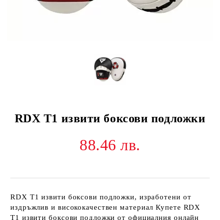
RDX T1 извити боксови подложки
88.46 лв.
RDX T1 извити боксови подложки, изработени от
издръжлив и висококачествен материал Купете RDX
T1 извити боксови подложки от официалния онлайн