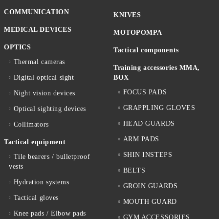
COMMUNICATION
KNIVES
MEDICAL DEVICES
MOTOPOMPA
OPTICS
Tactical components
Thermal cameras
Training accessories MMA,
Digital optical sight
BOX
FOCUS PADS
Night vision devices
GRAPPLING GLOVES
Optical sighting devices
HEAD GUARDS
Collimators
ARM PADS
Tactical equipment
SHIN INSTEPS
Tile bearers / bulletproof
vests
BELTS
Hydration systems
GROIN GUARDS
Tactical gloves
MOUTH GUARD
Knee pads / Elbow pads
GYM ACCESSORIES