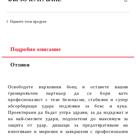
ПРОСТО 4 ПОЛЕТА, ЗА ДА ПОПЪЛНИТЕ
Оценете този продукт
Подробно описание
Отзиви
Ще се свържем с Вас за финализиране на поръчката
Освободете върховния боец и оставете вашия
тренировъчен партньор да се бори като
професионалист с тези безопасни, стабилни и супер
абсорбиращи удара подложки за бокс и кука.
Проектирани да бъдат ултра здрави, за да издържат и
на най-смелите удари, подплатени до максимум за
защита от удар, дишащи за предотвратяване на
изпотяване и миризми и завършени с професионален