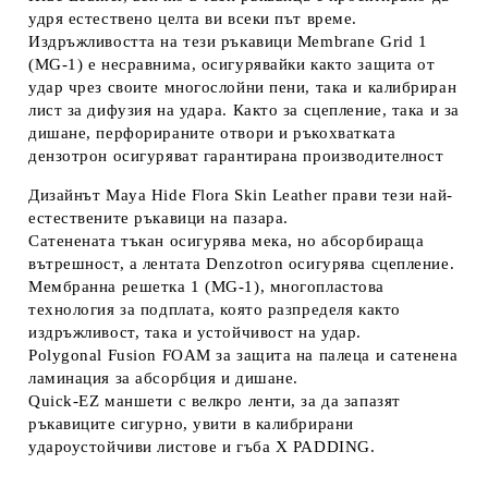
удря естествено целта ви всеки път време.
Издръжливостта на тези ръкавици Membrane Grid 1
(MG-1) е несравнима, осигурявайки както защита от
удар чрез своите многослойни пени, така и калибриран
лист за дифузия на удара. Както за сцепление, така и за
дишане, перфорираните отвори и ръкохватката
дензотрон осигуряват гарантирана производителност
Дизайнът Maya Hide Flora Skin Leather прави тези най-
естествените ръкавици на пазара.
Сатенената тъкан осигурява мека, но абсорбираща
вътрешност, а лентата Denzotron осигурява сцепление.
Мембранна решетка 1 (MG-1), многопластова
технология за подплата, която разпределя както
издръжливост, така и устойчивост на удар.
Polygonal Fusion FOAM за защита на палеца и сатенена
ламинация за абсорбция и дишане.
Quick-EZ маншети с велкро ленти, за да запазят
ръкавиците сигурно, увити в калибрирани
удароустойчиви листове и гъба X PADDING.