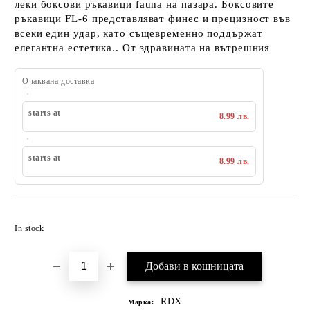
леки боксови ръкавици fauna на пазара. Боксовите
ръкавици FL-6 представляват финес и прецизност във
всеки един удар, като същевременно поддържат
елегантна естетика.. От здравината на вътрешния
Очаквана доставка
starts at
8.99 лв.
starts at
8.99 лв.
Добавяне към списък с желания
In stock
RDX
Марка: