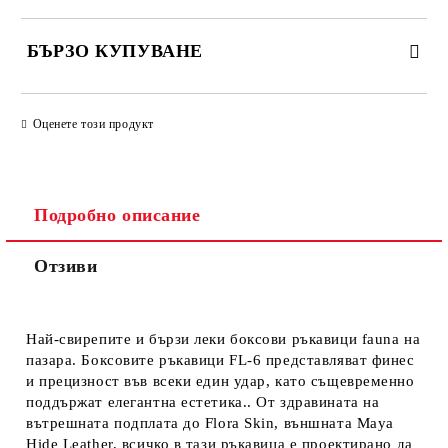
БЪРЗО КУПУВАНЕ
ПРОСТО 4 ПОЛЕТА, ЗА ДА ПОПЪЛНИТЕ
Оценете този продукт
Подробно описание
Отзиви
Ще се свържем с Вас за финализиране на поръчката
Най-свирепите и бързи леки боксови ръкавици fauna на
пазара. Боксовите ръкавици FL-6 представляват финес
и прецизност във всеки един удар, като същевременно
поддържат елегантна естетика.. От здравината на
вътрешната подплата до Flora Skin, външната Maya
Hide Leather, всичко в тази ръкавица е проектирано да