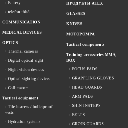
Battery
ПРОДУКТИ ATEX
telefon töltő
GLASSES
COMMUNICATION
KNIVES
MEDICAL DEVICES
MOTOPOMPA
OPTICS
Tactical components
Thermal cameras
Training accessories MMA,
Digital optical sight
BOX
FOCUS PADS
Night vision devices
GRAPPLING GLOVES
Optical sighting devices
HEAD GUARDS
Collimators
ARM PADS
Tactical equipment
SHIN INSTEPS
Tile bearers / bulletproof
vests
BELTS
Hydration systems
GROIN GUARDS