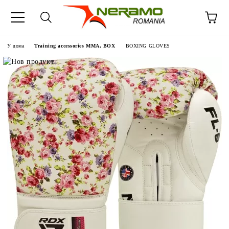
У дома
Training accessories MMA, BOX
BOXING GLOVES