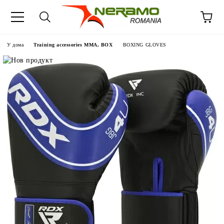
У дома
Training accessories MMA, BOX
BOXING GLOVES