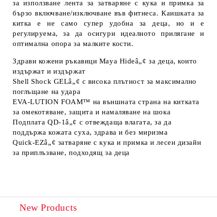
за използване лента за затваряне с кука и примка за
бързо включване/изключване във фитнеса. Каишката за
китка е не само супер удобна за деца, но и е
регулируема, за да осигури идеалното прилягане и
оптимална опора за малките кости.
Здрави кожени ръкавици Maya Hideâ„¢ за деца, които
издържат и издържат
Shell Shock GELâ„¢ с висока плътност за максимално
поглъщане на удара
EVA-LUTION FOAM™ на външната страна на китката
за омекотяване, защита и намаляване на шока
Подплата QD-1â„¢ с отвеждаща влагата, за да
поддържа кожата суха, здрава и без миризма
Quick-EZâ„¢ затваряне с кука и примка и лесен дизайн
за приплъзване, подходящ за деца
New Products