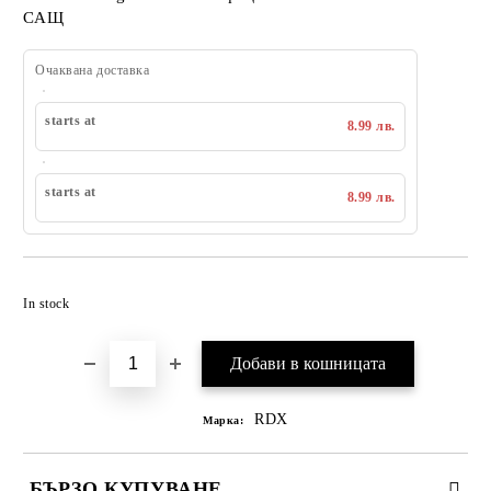
САЩ
Очаквана доставка
starts at
8.99 лв.
starts at
8.99 лв.
Добавяне към списък с желания
In stock
RDX
Марка:
БЪРЗО КУПУВАНЕ