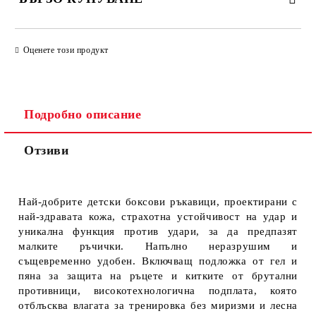
ПРОСТО 4 ПОЛЕТА, ЗА ДА ПОПЪЛНИТЕ
Оценете този продукт
Подробно описание
Отзиви
Ще се свържем с Вас за финализиране на поръчката
Най-добрите детски боксови ръкавици, проектирани с
най-здравата кожа, страхотна устойчивост на удар и
уникална функция против удари, за да предпазят
малките ръчички. Напълно неразрушим и
същевременно удобен. Включващ подложка от гел и
пяна за защита на ръцете и китките от брутални
противници, високотехнологична подплата, която
отблъсква влагата за тренировка без миризми и лесна