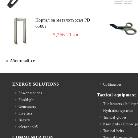
Портал за металотърсач PD
6500i
5,256.21 лв.
Абонирай се
ENERGY SOLUTIONS
Collimators
Power stations
Tactical equipment
Flashlight
Tile bearers / bulletp
Generators
Hydration systems
Inverters
Tactical gloves
Battery
Knee pads / Elbow p
telefon töltő
Tactical belts
COMMUNICATION
Tactical backpacks