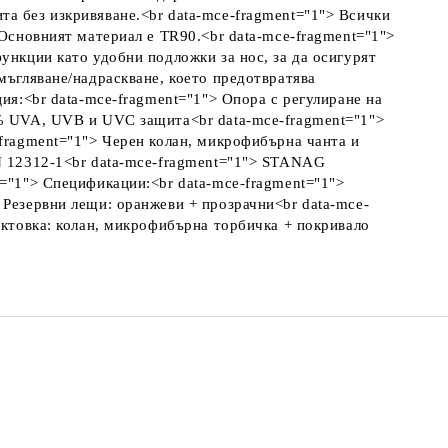
та без изкривяване.<br data-mce-fragment="1"> Всички
 Основният материал е TR90.<br data-mce-fragment="1">
ункции като удобни подложки за нос, за да осигурят
мъгляване/надраскване, което предотвратява
ия:<br data-mce-fragment="1"> Опора с регулиране на
0% UVA, UVB и UVC защита<br data-mce-fragment="1">
-fragment="1"> Черен колан, микрофибърна чанта и
EN 12312-1<br data-mce-fragment="1"> STANAG
t="1"> Спецификации:<br data-mce-fragment="1">
 Резервни лещи: оранжеви + прозрачни<br data-mce-
ектовка: колан, микрофибърна торбичка + покривало