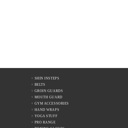
SHIN INSTEPS
BELTS
GROIN GUARDS
MOUTH GUARD
GYM ACCESSORIES
HAND WRAPS
YOGA STUFF
PRO RANGE