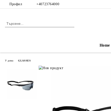
Профил
+40723764000
Home
У дома
GLASSES