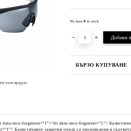
We have
0
in stock
БЪРЗО КУПУВАНЕ
ПРОСТО 4 ПОЛЕТА, ЗА ДА П
ете този продукт
Ще се свържем с Вас за финализ
mce-fragment="1"><br data-mce-fragment="1"> Балистичнит
nt="1"> Балистичните защитни очила са произведени в съответс