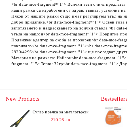
<br data-mce-fragment="1"> Всички тези очила предлага
наши рамки са изработени от здрав, гъвкав, устойчив на
Някои от нашите рамки също имат регулируем ъгъл на на
добро прилягане.<br data-mce-fragment="1"> Освен това
запотяването и надраскването на всички стъкла.<br data
ъгъла на наклон<br data-mce-fragment="1"> Покритие п
Подвижен адаптер за скоба за прозорец<br data-mce-fra
покривало<br data-mce-fragment="1"><br data-mce-fragm
2920/4296<br data-mce-fragment="1"> ще последват друг
Материал на рамката: Найлон<br data-mce-fragment="1">
fragment="1"> Тегло: 32гр<br data-mce-fragment="1"> Д
New Products
Bestseller
Супер пръчка за металотърсач
210.26 лв.