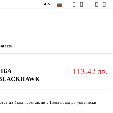
BGN
ntacts
113.42 лв.
ЛБА
1 BLACKHAWK
огат да бъдат доставени с Нова поща до украински