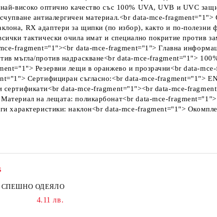
т най-високо оптично качество със 100% UVA, UVB и UVC защи
 счупване антиалергичен материал.<br data-mce-fragment="1">
клона, RX адаптери за щипки (по избор), както и по-полезни ф
 всички тактически очила имат и специално покритие против за
-mce-fragment="1"><br data-mce-fragment="1"> Главна информац
ротив мъгла/против надраскване<br data-mce-fragment="1"> 10
gment="1"> Резервни лещи в оранжево и прозрачни<br data-mce
ent="1"> Сертифициран съгласно:<br data-mce-fragment="1"> 
и сертификати<br data-mce-fragment="1"><br data-mce-fragmen
 Материал на лещата: поликарбонат<br data-mce-fragment="1">
руги характеристики: наклон<br data-mce-fragment="1"> Окомпл
s
СПЕШНО ОДЕЯЛО
4.11 лв.