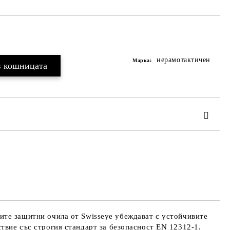
Добавяне към списък с желания
нерамотактичен
Марка:
ОПЪЛНИТЕ
иране на поръчката
е защитни очила от Swisseye убеждават с устойчивите
твие със строгия стандарт за безопасност EN 12312-1.