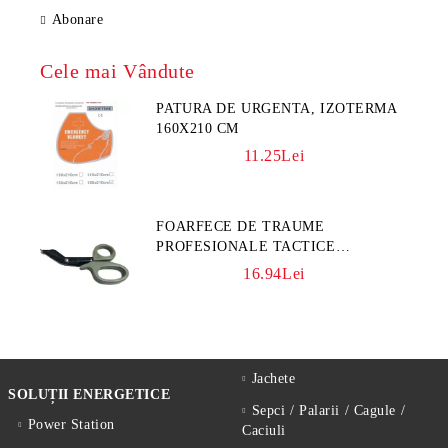
Abonare
Cele mai Vândute
PATURA DE URGENTA, IZOTERMA
160X210 CM
11.25Lei
FOARFECE DE TRAUME
PROFESIONALE TACTICE
CULOARE KAKI
16.94Lei
Jachete
SOLUȚII ENERGETICE
Sepci / Palarii / Cagule /
Power Station
Caciuli