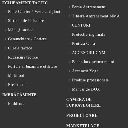
ECHIPAMENT TACTIC
Perna Antrenament
Plate Carrier / Veste antiglonț
Tibiere Antrenament MMA
Sisteme de hidratare
CENTURI
Mănuși tactice
Protectie inghinala
Genunchiere / Cotiere
Proteza Gura
Curele tactice
ACCESORII GYM
Rucsacuri tactice
Banda box pentru maini
Porturi si buzunare utilitare
Accesorii Yoga
Multitool
Produse profesionale
Electrosoc
Manusi de BOX
ÎMBRĂCĂMINTE
CAMERA DE
Embleme
SUPRAVEGHERE
PROIECTOARE
MARKETPLACE