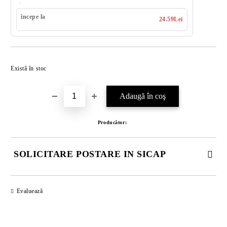
începe la
24.59Lei
Îmi doresc
Există în stoc
Producător:
SOLICITARE POSTARE IN SICAP
COMPLETATI CELE 4 CÂMPURI. TOATE CAMPURILE SUNT
OBLIGATORII.
Evaluează