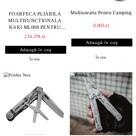
Multiunealta Pentru Camping
FOARFECA PLIABILA
MULTIFUNCTIONALA
0.00Lei
KAKI ML008 PENTRU
TAIAT HAINELE
214.29Lei
RANITILOR,
DESCARCERARE
În stoc
În stoc