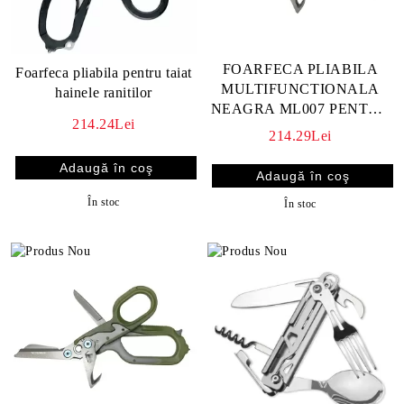
FOARFECA PLIABILA
Foarfeca pliabila pentru taiat
MULTIFUNCTIONALA
hainele ranitilor
NEAGRA ML007 PENTRU
214.24Lei
TAIAT HAINELE
214.29Lei
RANITILOR,
DESCARCERARE
În stoc
În stoc