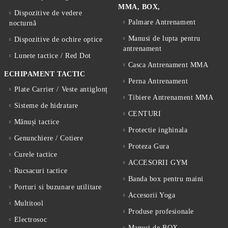
MMA, BOX,
Dispozitive de vedere
Palmare Antrenament
nocturnă
Manusi de lupta pentru
Dispozitive de ochire optice
antrenament
Lunete tactice / Red Dot
Casca Antrenament MMA
ECHIPAMENT TACTIC
Perna Antrenament
Plate Carrier / Veste antiglonț
Tibiere Antrenament MMA
Sisteme de hidratare
CENTURI
Mănuși tactice
Protectie inghinala
Genunchiere / Cotiere
Proteza Gura
Curele tactice
ACCESORII GYM
Rucsacuri tactice
Banda box pentru maini
Porturi si buzunare utilitare
Accesorii Yoga
Multitool
Produse profesionale
Electrosoc
Manusi de BOX