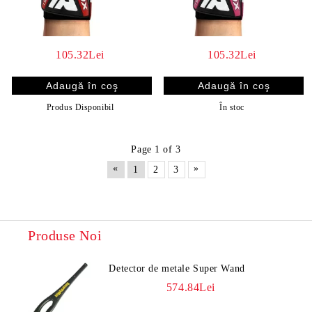
105.32Lei
105.32Lei
Produs Disponibil
În stoc
Page 1 of 3
«
»
1
2
3
Produse Noi
Detector de metale Super Wand
574.84Lei