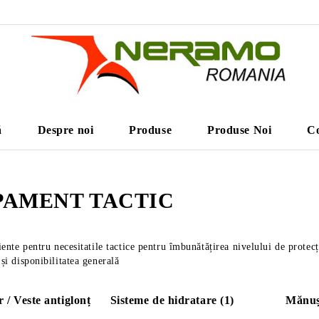
ă
Despre noi
Produse
Produse Noi
Co
PAMENT TACTIC
ciente pentru necesitatile tactice pentru îmbunătățirea nivelului de protec
și disponibilitatea generală
 / Veste antiglonț
Sisteme de hidratare (1)
Mănuși