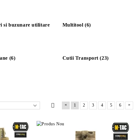
i si buzunare utilitare
Multitool (6)
ane (6)
Cutii Transport (23)
«
»
1
2
3
4
5
6