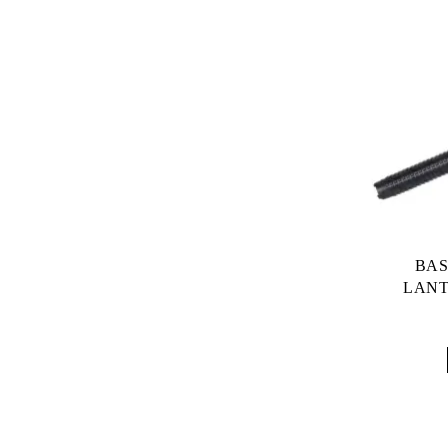
Tibiere Antrenament MMA
CENTURI
Protectie inghinala
Proteza Gura
ACCESORII GYM
Banda box pentru maini
Accesorii Yoga
Produse profesionale
BAS
LANT
Manusi de BOX