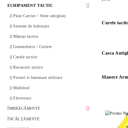
Invertoare
Termoviziune
ECHIPAMENT TACTIC
Acumulatori
Vedere optică digitală
Plate Carrier / Veste antiglonț
Curele tactic
Incarcatoare
Dispozitive de vedere nocturnă
Sisteme de hidratare
Dispozitive de ochire optice
Mănuși tactice
Lunete tactice / Red Dot
Genunchiere / Cotiere
Casca Antigl
Curele tactice
Rucsacuri tactice
Manere Arm
Porturi si buzunare utilitare
Multitool
Electrosoc
ÎMBRĂCĂMINTE
Embleme
ÎNCĂLŢĂMINTE