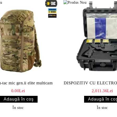
tac mic gen.ii elite multicam
DISPOZITIV CU ELECTR
0.00Lei
2,011.36Lei
În stoc
În stoc