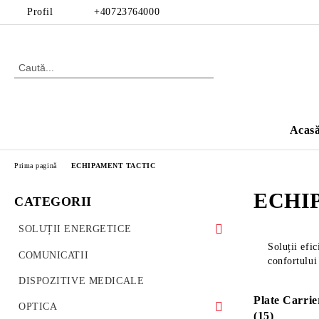
Profil
+40723764000
Acas
Prima pagină
ECHIPAMENT TACTIC
ECHI
CATEGORII
SOLUȚII ENERGETICE
Soluții efi
Power Station
COMUNICATII
confortului 
Lanternă
DISPOZITIVE MEDICALE
Plate Carrier
Generatoare
OPTICA
(15)