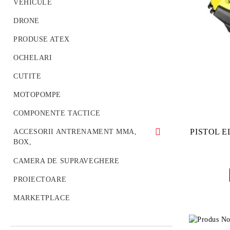
Jachete
VEHICULE
Sepci / Palarii / Cagule / Caciuli
DRONE
PRODUSE ATEX
OCHELARI
CUTITE
MOTOPOMPE
COMPONENTE TACTICE
PISTOL 
ACCESORII ANTRENAMENT MMA,
BOX,
Palmare Antrenament
CAMERA DE SUPRAVEGHERE
Manusi de lupta pentru antrenament
PROIECTOARE
Casca Antrenament MMA
MARKETPLACE
Perna Antrenament