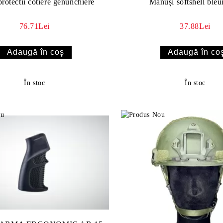
protectii cotiere genunchiere
Mănuși softshell ble
76.71Lei
37.88Lei
În stoc
În stoc