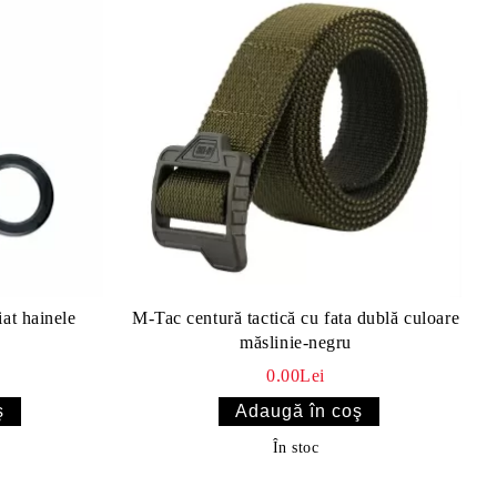
iat hainele
M-Tac centură tactică cu fata dublă culoare
măslinie-negru
0.00Lei
În stoc