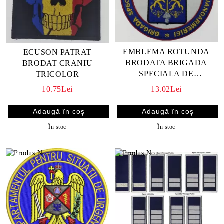
EMBLEMA ROTUNDA
ECUSON PATRAT
BRODATA BRIGADA
BRODAT CRANIU
SPECIALA DE
TRICOLOR
INTERVENTIE "VLAD
13.02Lei
10.75Lei
TEPES" A JANDARMERIEI
În stoc
În stoc