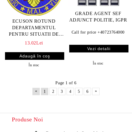
GRADE AGENT SEF
ADJUNCT POLITIE, IGPR
ECUSON ROTUND
DEPARTAMENTUL
Call for price
+40723764000
PENTRU SITUATII DE
URGENTA M.A.I.
13.02Lei
Vezi detalii
În stoc
În stoc
Page 1 of 6
«
»
1
2
3
4
5
6
Produse Noi