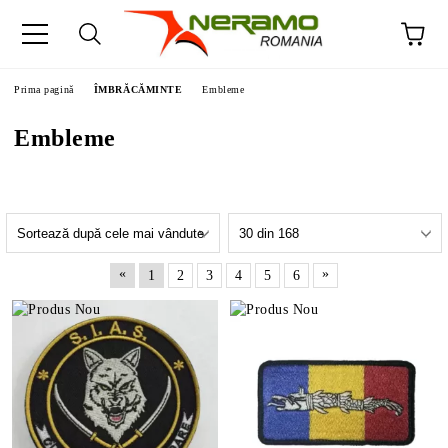
Prima pagină
ÎMBRĂCĂMINTE
Embleme
Embleme
«
»
1
2
3
4
5
6