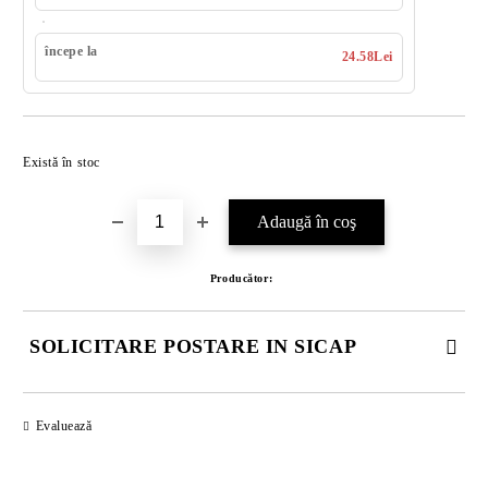
începe la
24.58Lei
Îmi doresc
Există în stoc
Producător:
SOLICITARE POSTARE IN SICAP
COMPLETATI CELE 4 CÂMPURI. TOATE CAMPURILE SUNT
OBLIGATORII.
Evaluează