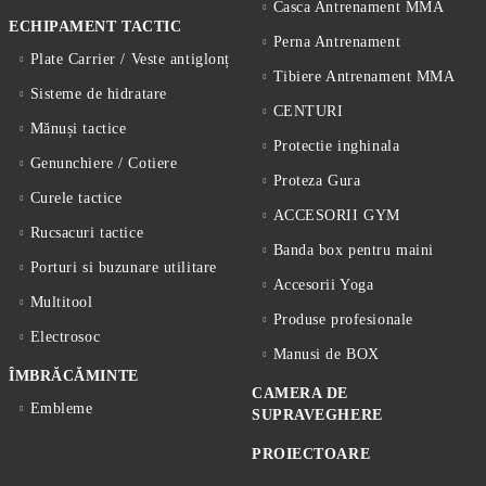
Casca Antrenament MMA
ECHIPAMENT TACTIC
Perna Antrenament
Plate Carrier / Veste antiglonț
Tibiere Antrenament MMA
Sisteme de hidratare
CENTURI
Mănuși tactice
Protectie inghinala
Genunchiere / Cotiere
Proteza Gura
Curele tactice
ACCESORII GYM
Rucsacuri tactice
Banda box pentru maini
Porturi si buzunare utilitare
Accesorii Yoga
Multitool
Produse profesionale
Electrosoc
Manusi de BOX
ÎMBRĂCĂMINTE
CAMERA DE
Embleme
SUPRAVEGHERE
PROIECTOARE