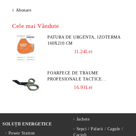
Abonare
Cele mai Vândute
PATURA DE URGENTA, IZOTERMA
160X210 CM
11.24Lei
FOARFECE DE TRAUME
PROFESIONALE TACTICE
CULOARE KAKI
16.93Lei
Jachete
SOLUȚII ENERGETICE
Sepci / Palarii / Cagule /
Power Station
Caciuli