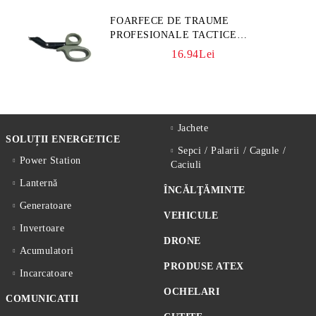
FOARFECE DE TRAUME
PROFESIONALE TACTICE
CULOARE KAKI
16.94Lei
Jachete
SOLUȚII ENERGETICE
Sepci / Palarii / Cagule /
Power Station
Caciuli
Lanternă
ÎNCĂLŢĂMINTE
Generatoare
VEHICULE
Invertoare
DRONE
Acumulatori
PRODUSE ATEX
Incarcatoare
OCHELARI
COMUNICATII