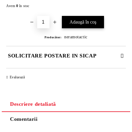
Îmi doresc
Avem
0
în stoc
neramotactic
Producător:
SOLICITARE POSTARE IN SICAP
COMPLETATI CELE 4 CÂMPURI. TOATE CAMPURILE SUNT
OBLIGATORII.
Evaluează
Descriere detaliată
Comentarii