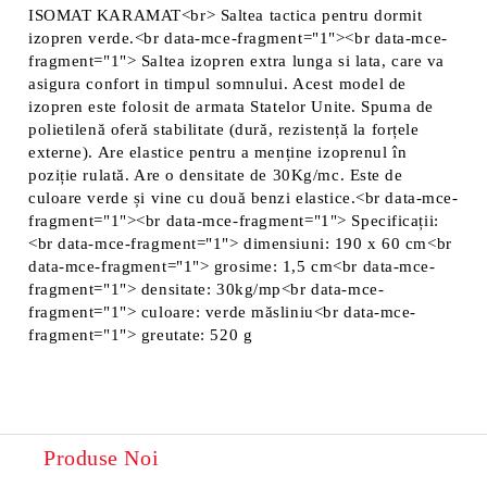
Vă vom contacta pentru finalizarea comenzii.
ISOMAT KARAMAT<br> Saltea tactica pentru dormit
izopren verde.<br data-mce-fragment="1"><br data-mce-
fragment="1"> Saltea izopren extra lunga si lata, care va
asigura confort in timpul somnului. Acest model de
izopren este folosit de armata Statelor Unite. Spuma de
polietilenă oferă stabilitate (dură, rezistență la forțele
externe). Are elastice pentru a menține izoprenul în
poziție rulată. Are o densitate de 30Kg/mc. Este de
culoare verde și vine cu două benzi elastice.<br data-mce-
fragment="1"><br data-mce-fragment="1"> Specificații:
<br data-mce-fragment="1"> dimensiuni: 190 x 60 cm<br
data-mce-fragment="1"> grosime: 1,5 cm<br data-mce-
fragment="1"> densitate: 30kg/mp<br data-mce-
fragment="1"> culoare: verde măsliniu<br data-mce-
fragment="1"> greutate: 520 g
Produse Noi