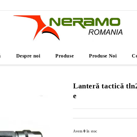
ă
Despre noi
Produse
Produse Noi
Co
Lanteră tactică tln
e
Avem
0
în stoc