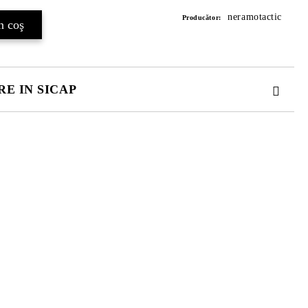
neramotactic
Producător:
E IN SICAP
. TOATE CAMPURILE SUNT OBLIGATORII.
 comenzii.