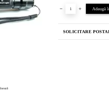
SOLICITARE POSTAR
COMPLETATI CELE 4 CÂMPURI
Vă vom contacta pentru finalizarea
luează