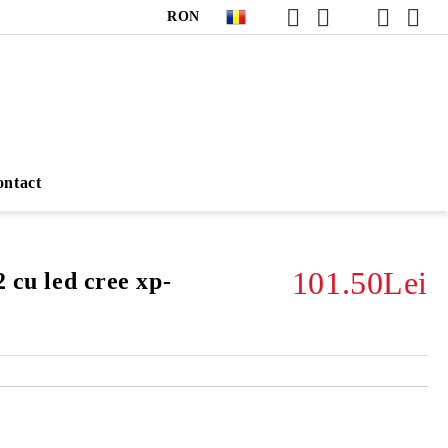
RON
ntact
101.50Lei
2 cu led cree xp-
Îmi doresc