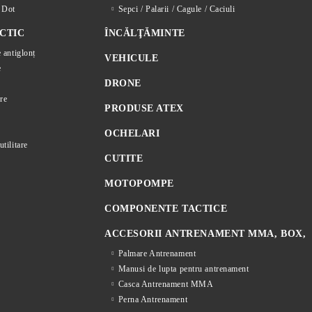
d Dot
Sepci / Palarii / Cagule / Caciuli
CTIC
ÎNCĂLŢĂMINTE
e antiglonț
VEHICULE
e
DRONE
re
PRODUSE ATEX
OCHELARI
utilitare
CUTITE
MOTOPOMPE
COMPONENTE TACTICE
ACCESORII ANTRENAMENT MMA, BOX,
Palmare Antrenament
Manusi de lupta pentru antrenament
Casca Antrenament MMA
Perna Antrenament