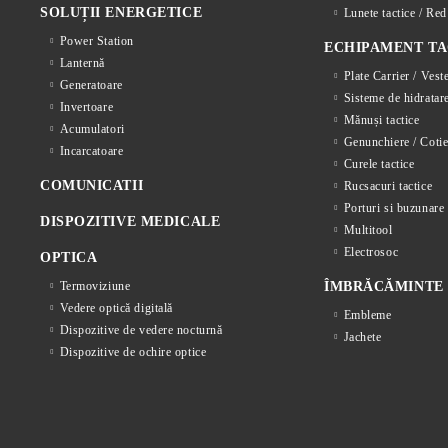
SOLUȚII ENERGETICE
Lunete tactice / Re
Power Station
ECHIPAMENT TA
Lanternă
Plate Carrier / Vest
Generatoare
Sisteme de hidratar
Invertoare
Mănuși tactice
Acumulatori
Genunchiere / Cotie
Incarcatoare
Curele tactice
COMUNICATII
Rucsacuri tactice
Porturi si buzunare 
DISPOZITIVE MEDICALE
Multitool
Electrosoc
OPTICA
Termoviziune
ÎMBRĂCĂMINTE
Vedere optică digitală
Embleme
Dispozitive de vedere nocturnă
Jachete
Dispozitive de ochire optice