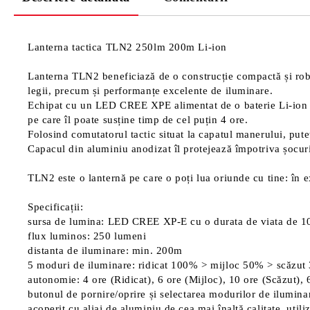
Lanterna tactica TLN2 250lm 200m Li-ion
Lanterna TLN2 beneficiază de o construcție compactă și robus
legii, precum și performanțe excelente de iluminare.
Echipat cu un LED CREE XPE alimentat de o baterie Li-ion 
pe care îl poate susține timp de cel puțin 4 ore.
Folosind comutatorul tactic situat la capatul manerului, put
Capacul din aluminiu anodizat îl protejează împotriva șocurilo
TLN2 este o lanternă pe care o poți lua oriunde cu tine: în exc
Specificații:
sursa de lumina: LED CREE XP-E cu o durata de viata de 1
flux luminos: 250 lumeni
distanta de iluminare: min. 200m
5 moduri de iluminare: ridicat 100% > mijloc 50% > scăzut
autonomie: 4 ore (Ridicat), 6 ore (Mijloc), 10 ore (Scăzut),
butonul de pornire/oprire și selectarea modurilor de iluminar
acoperit cu aliaj de aluminiu de cea mai înaltă calitate, utili