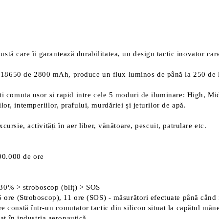
tă care îi garantează durabilitatea, un design tactic inovator care
18650 de 2800 mAh, produce un flux luminos de până la 250 de l
eti comuta usor si rapid intre cele 5 moduri de iluminare: High, Mi
r, intemperiilor, prafului, murdăriei și jeturilor de apă.
ursie, activități în aer liber, vânătoare, pescuit, patrulare etc.
00.000 de ore
 30% > stroboscop (bliț) > SOS
 6 ore (Stroboscop), 11 ore (SOS) - măsurători efectuate până când 
e constă într-un comutator tactic din silicon situat la capătul mân
zat în industria aeronautică