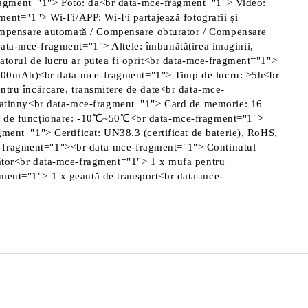
fragment="1"> Foto: da<br data-mce-fragment="1"> Video:
nt="1"> Wi-Fi/APP: Wi-Fi partajează fotografii și
ompensare automată / Compensare obturator / Compensare
data-mce-fragment="1"> Altele: îmbunătățirea imaginii,
catorul de lucru ar putea fi oprit<br data-mce-fragment="1">
 6000mAh)<br data-mce-fragment="1"> Timp de lucru: ≥5h<br
ru încărcare, transmitere de date<br data-mce-
catinny<br data-mce-fragment="1"> Card de memorie: 16
a de funcționare: -10℃~50℃<br data-mce-fragment="1">
ent="1"> Certificat: UN38.3 (certificat de baterie), RoHS,
-fragment="1"><br data-mce-fragment="1"> Continutul
ător<br data-mce-fragment="1"> 1 x mufa pentru
ent="1"> 1 x geantă de transport<br data-mce-