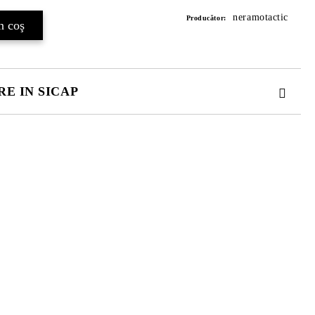
neramotactic
Producător:
E IN SICAP
. TOATE CAMPURILE SUNT OBLIGATORII.
 comenzii.