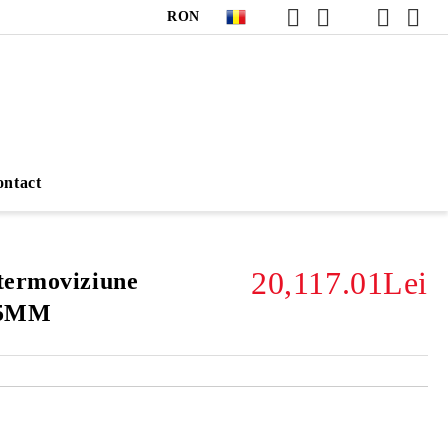
RON
ntact
20,117.01Lei
termoviziune
35MM
Îmi doresc