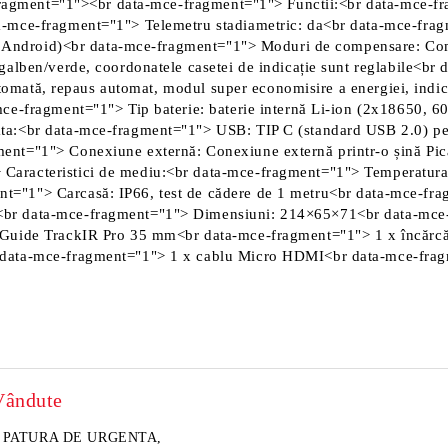
e-fragment="1"><br data-mce-fragment="1"> Functii:<br data-mce-
-mce-fragment="1"> Telemetru stadiametric: da<br data-mce-fragme
S și Android)<br data-mce-fragment="1"> Moduri de compensare: C
alben/verde, coordonatele casetei de indicație sunt reglabile<br 
automată, repaus automat, modul super economisire a energiei, indi
mce-fragment="1"> Tip baterie: baterie internă Li-ion (2x18650,
a:<br data-mce-fragment="1"> USB: TIP C (standard USB 2.0) pent
ent="1"> Conexiune externă: Conexiune externă printr-o șină Pi
Caracteristici de mediu:<br data-mce-fragment="1"> Temperatur
"1"> Carcasă: IP66, test de cădere de 1 metru<br data-mce-fragm
<br data-mce-fragment="1"> Dimensiuni: 214×65×71<br data-mce
 Guide TrackIR Pro 35 mm<br data-mce-fragment="1"> 1 x încărc
 data-mce-fragment="1"> 1 x cablu Micro HDMI<br data-mce-fragm
Vândute
PATURA DE URGENTA,