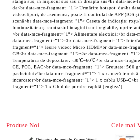
stânga sus, în mijlocul sus sau în dreapta sus<br data-mc
da<br data-mce-fragment="1"> Urmărire hotspot: da<br data
videoclipuri, de asemenea, poate fi controlat de APP (IO
scenă<br data-mce-fragment="1"> Caseta de indicație: roșu/g
luminozitatea și contrastul imaginii sunt reglabile, oprire 
<br data-mce-fragment="1"> Alimentare electrică:<br data-
data-mce-fragment="1"><br data-mce-fragment="1"> Interfat
fragment="1"> Ieșire video: Micro HDMI<br data-mce-fragm
GB<br data-mce-fragment="1"><br data-mce-fragment="1"> 
Temperatura de depozitare: -30℃~60℃<br data-mce-fragment=
CE, FCC, EAC<br data-mce-fragment="1"> Greutate: 560 g
pachetului:<br data-mce-fragment="1"> 1 x cameră termică
incarcator<br data-mce-fragment="1"> 1 x cablu USB-C<br
fragment="1"> 1 x Ghid de pornire rapidă (engleză)
Produse Noi
Cele mai 
Detector de metale Super Wand