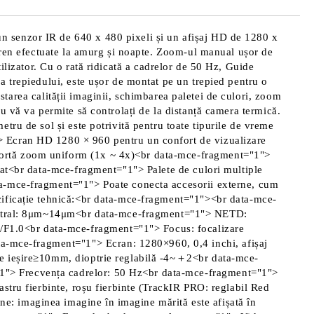
n senzor IR de 640 x 480 pixeli și un afișaj HD de 1280 x
teren efectuate la amurg și noapte. Zoom-ul manual ușor de
utilizator. Cu o rată ridicată a cadrelor de 50 Hz, Guide
a trepiedului, este ușor de montat pe un trepied pentru o
ustarea calității imaginii, schimbarea paletei de culori, zoom
ucru vă va permite să controlați de la distanță camera termică.
ru de sol și este potrivită pentru toate tipurile de vreme
> Ecran HD 1280 × 960 pentru un confort de vizualizare
portă zoom uniform (1x ~ 4x)<br data-mce-fragment="1">
zat<br data-mce-fragment="1"> Palete de culori multiple
ta-mce-fragment="1"> Poate conecta accesorii externe, cum
cificație tehnică:<br data-mce-fragment="1"><br data-mce-
ectral: 8μm~14μm<br data-mce-fragment="1"> NETD:
F1.0<br data-mce-fragment="1"> Focus: focalizare
-mce-fragment="1"> Ecran: 1280×960, 0,4 inchi, afișaj
de ieșire≥10mm, dioptrie reglabilă -4~＋2<br data-mce-
1"> Frecvența cadrelor: 50 Hz<br data-mce-fragment="1">
stru fierbinte, roșu fierbinte (TrackIR PRO: reglabil Red
e: imaginea imagine în imagine mărită este afișată în