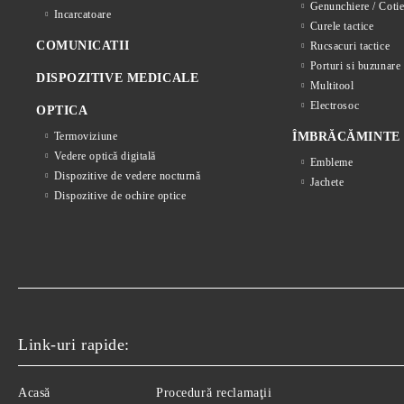
Genunchiere / Cotie
Incarcatoare
Curele tactice
COMUNICATII
Rucsacuri tactice
Porturi si buzunare 
DISPOZITIVE MEDICALE
Multitool
Electrosoc
OPTICA
Termoviziune
ÎMBRĂCĂMINTE
Vedere optică digitală
Embleme
Dispozitive de vedere nocturnă
Jachete
Dispozitive de ochire optice
Link-uri rapide:
Acasă
Procedură reclamaţii