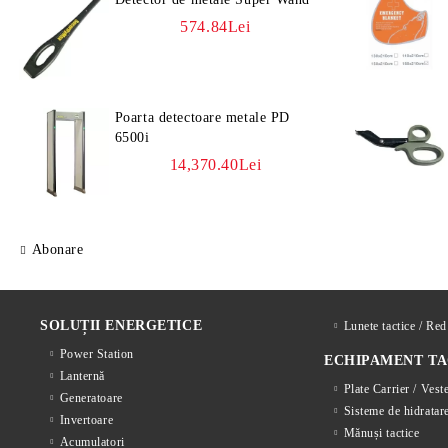
574.84Lei
Poarta detectoare metale PD
6500i
14,370.40Lei
Abonare
SOLUȚII ENERGETICE
Lunete tactice / Re
Power Station
ECHIPAMENT TA
Lanternă
Plate Carrier / Vest
Generatoare
Sisteme de hidratar
Invertoare
Mănuși tactice
Acumulatori