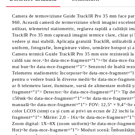
Camera de termoviziune Guide TrackIR Pro 35 mm face parte
960. Această cameră de termoviziune oferă imagini excelente
utilizat, telemetrul statiometric, reglarea rapidă a calității 
TrackIR Pro 35 mm captează imagini termice clare, chiar și 
vedere și mai stabilă. Aplicația gratuită TrackIR, utilizabilă
uniform, fotografie, înregistrare video, urmărire hotspot și al
Camera termică Guide TrackIR Pro 35 mm este rezistentă la ap
caldă sau rece.<br data-mce-fragment="1"><br data-mce-fra
mai bun<br data-mce-fragment="1"> Senzorul de înaltă rez
Telemetru stadiometric încorporat<br data-mce-fragment="1">
pentru o vedere bună în diverse medii<br data-mce-fragment
ar fi telemetru laser, iluminare, sursă de alimentare mobi
fragment="1"> Detector:<br data-mce-fragment="1"> Tip 
≤50mk<br data-mce-fragment="1"><br data-mce-fragment="1
manuală<br data-mce-fragment="1"> FOV: 12,5° × 9,4°<br d
color LCOS (simți ca și cum ai privi un ecran de 22 inchi 
fragment="1"> Mărire: 2,0 - 16x<br data-mce-fragment="1"
Zoom digital: 1X~8X (zoom uniform)<br data-mce-fragment="1">
Hot)<br data-mce-fragment="1"> Moduri scenă: Îmbunătățit, 