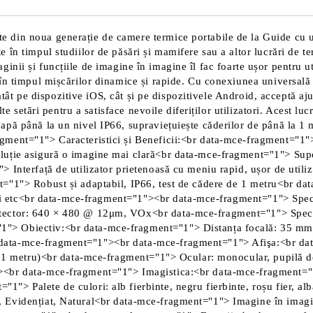
 din noua generație de camere termice portabile de la Guide cu u
 în timpul studiilor de păsări și mamifere sau a altor lucrări de 
imaginii și funcțiile de imagine în imagine îl fac foarte ușor pentru 
în timpul mișcărilor dinamice și rapide. Cu conexiunea universală 
 atât pe dispozitive iOS, cât și pe dispozitivele Android, acceptă aj
te setări pentru a satisface nevoile diferiților utilizatori. Acest l
ă până la un nivel IP66, supraviețuiește căderilor de până la 1 met
gment="1"> Caracteristici și Beneficii:<br data-mce-fragment="1"
oluție asigură o imagine mai clară<br data-mce-fragment="1"> Su
 Interfață de utilizator prietenoasă cu meniu rapid, ușor de utili
="1"> Robust și adaptabil, IP66, test de cădere de 1 metru<br da
lă și etc<br data-mce-fragment="1"><br data-mce-fragment="1"> Spe
detector: 640 × 480 @ 12μm, VOx<br data-mce-fragment="1"> Sp
"> Obiectiv:<br data-mce-fragment="1"> Distanța focală: 35 mm/
ata-mce-fragment="1"><br data-mce-fragment="1"> Afişa:<br data
la 1 metru)<br data-mce-fragment="1"> Ocular: monocular, pupilă 
><br data-mce-fragment="1"> Imagistica:<br data-mce-fragment="
 Palete de culori: alb fierbinte, negru fierbinte, roșu fier, alba
Evidențiat, Natural<br data-mce-fragment="1"> Imagine în imagin