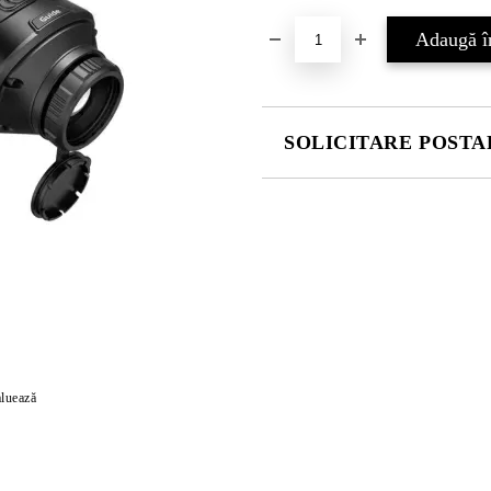
SOLICITARE POSTAR
COMPLETATI CELE 4 CÂMPURI
Vă vom contacta pentru finalizarea
luează