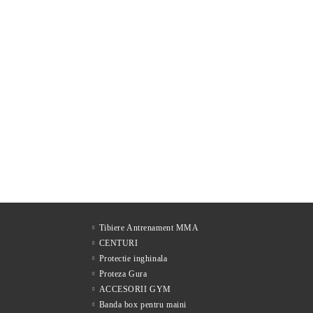
Tibiere Antrenament MMA
CENTURI
Protectie inghinala
Proteza Gura
ACCESORII GYM
Banda box pentru maini