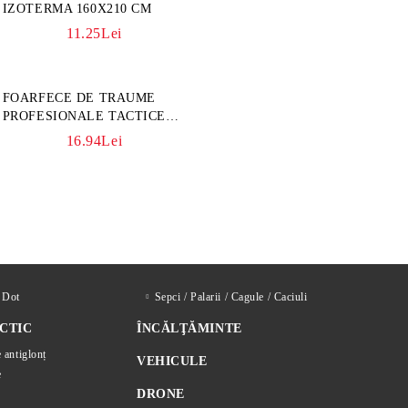
IZOTERMA 160X210 CM
11.25Lei
FOARFECE DE TRAUME
PROFESIONALE TACTICE
CULOARE KAKI
16.94Lei
d Dot
Sepci / Palarii / Cagule / Caciuli
CTIC
ÎNCĂLŢĂMINTE
e antiglonț
VEHICULE
e
DRONE