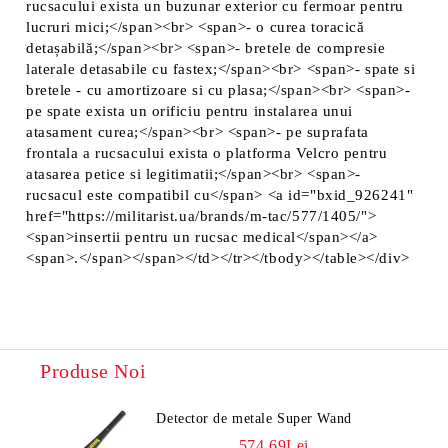
rucsacului exista un buzunar exterior cu fermoar pentru
lucruri mici;</span><br> <span>- o curea toracică
detașabilă;</span><br> <span>- bretele de compresie
laterale detasabile cu fastex;</span><br> <span>- spate si
bretele - cu amortizoare si cu plasa;</span><br> <span>-
pe spate exista un orificiu pentru instalarea unui
atasament curea;</span><br> <span>- pe suprafata
frontala a rucsacului exista o platforma Velcro pentru
atasarea petice si legitimatii;</span><br> <span>-
rucsacul este compatibil cu</span> <a id="bxid_926241"
href="https://militarist.ua/brands/m-tac/577/1405/">
<span>insertii pentru un rucsac medical</span></a>
<span>.</span></span></td></tr></tbody></table></div>
Produse Noi
Detector de metale Super Wand
574.69Lei