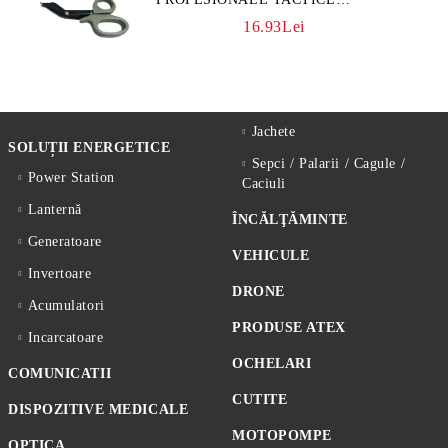
CULOARE KAKI
16.93Lei
Jachete
SOLUȚII ENERGETICE
Sepci / Palarii / Cagule /
Power Station
Caciuli
Lanternă
ÎNCĂLŢĂMINTE
Generatoare
VEHICULE
Invertoare
DRONE
Acumulatori
PRODUSE ATEX
Incarcatoare
OCHELARI
COMUNICATII
CUTITE
DISPOZITIVE MEDICALE
MOTOPOMPE
OPTICA