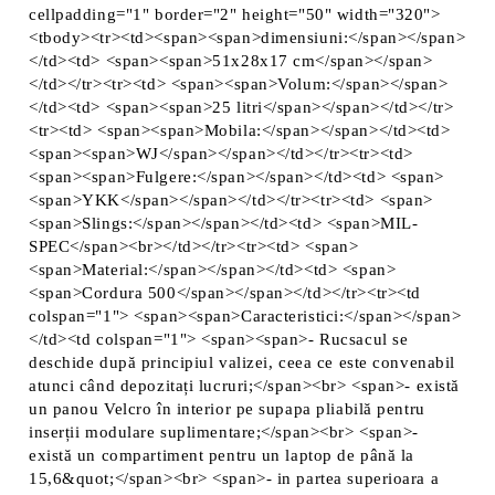
cellpadding="1" border="2" height="50" width="320">
<tbody><tr><td><span><span>dimensiuni:</span></span>
</td><td> <span><span>51x28x17 cm</span></span>
</td></tr><tr><td> <span><span>Volum:</span></span>
</td><td> <span><span>25 litri</span></span></td></tr>
<tr><td> <span><span>Mobila:</span></span></td><td>
<span><span>WJ</span></span></td></tr><tr><td>
<span><span>Fulgere:</span></span></td><td> <span>
<span>YKK</span></span></td></tr><tr><td> <span>
<span>Slings:</span></span></td><td> <span>MIL-
SPEC</span><br></td></tr><tr><td> <span>
<span>Material:</span></span></td><td> <span>
<span>Cordura 500</span></span></td></tr><tr><td
colspan="1"> <span><span>Caracteristici:</span></span>
</td><td colspan="1"> <span><span>- Rucsacul se
deschide după principiul valizei, ceea ce este convenabil
atunci când depozitați lucruri;</span><br> <span>- există
un panou Velcro în interior pe supapa pliabilă pentru
inserții modulare suplimentare;</span><br> <span>-
există un compartiment pentru un laptop de până la
15,6&quot;</span><br> <span>- in partea superioara a