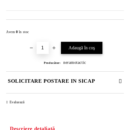
Îmi doresc
Avem
0
în stoc
neramotactic
Producător:
SOLICITARE POSTARE IN SICAP
COMPLETATI CELE 4 CÂMPURI. TOATE CAMPURILE SUNT
OBLIGATORII.
Evaluează
Descriere detaliată