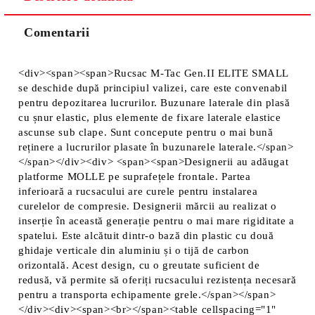
Comentarii
Vă vom contacta pentru finalizarea comenzii.
<div><span><span>Rucsac M-Tac Gen.II ELITE SMALL
se deschide după principiul valizei, care este convenabil
pentru depozitarea lucrurilor. Buzunare laterale din plasă
cu șnur elastic, plus elemente de fixare laterale elastice
ascunse sub clape. Sunt concepute pentru o mai bună
reținere a lucrurilor plasate în buzunarele laterale.</span>
</span></div><div> <span><span>Designerii au adăugat
platforme MOLLE pe suprafețele frontale. Partea
inferioară a rucsacului are curele pentru instalarea
curelelor de compresie. Designerii mărcii au realizat o
inserție în această generație pentru o mai mare rigiditate a
spatelui. Este alcătuit dintr-o bază din plastic cu două
ghidaje verticale din aluminiu și o tijă de carbon
orizontală. Acest design, cu o greutate suficient de
redusă, vă permite să oferiți rucsacului rezistența necesară
pentru a transporta echipamente grele.</span></span>
</div><div><span><br></span><table cellspacing="1"