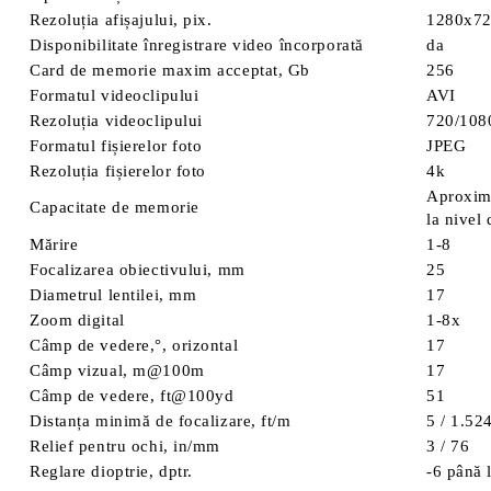
Rezoluția afișajului, pix.
1280x7
Disponibilitate înregistrare video încorporată
da
Card de memorie maxim acceptat, Gb
256
Formatul videoclipului
AVI
Rezoluția videoclipului
720/108
Formatul fișierelor foto
JPEG
Rezoluția fișierelor foto
4k
Aproxima
Capacitate de memorie
la nivel
Mărire
1-8
Focalizarea obiectivului, mm
25
Diametrul lentilei, mm
17
Zoom digital
1-8x
Câmp de vedere,°, orizontal
17
Câmp vizual, m@100m
17
Câmp de vedere, ft@100yd
51
Distanța minimă de focalizare, ft/m
5 / 1.52
Relief pentru ochi, in/mm
3 / 76
Reglare dioptrie, dptr.
-6 până 