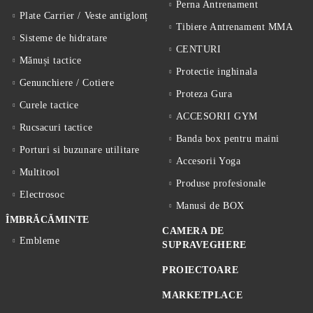
Perna Antrenament
Plate Carrier / Veste antiglonț
Tibiere Antrenament MMA
Sisteme de hidratare
CENTURI
Mănuși tactice
Protectie inghinala
Genunchiere / Cotiere
Proteza Gura
Curele tactice
ACCESORII GYM
Rucsacuri tactice
Banda box pentru maini
Porturi si buzunare utilitare
Accesorii Yoga
Multitool
Produse profesionale
Electrosoc
Manusi de BOX
ÎMBRĂCĂMINTE
CAMERA DE
Embleme
SUPRAVEGHERE
PROIECTOARE
MARKETPLACE