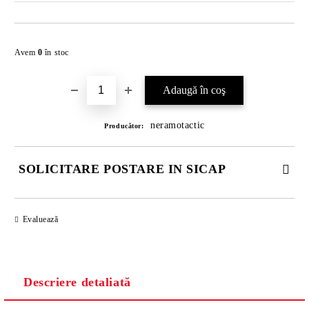
Îmi doresc
Avem
0
în stoc
neramotactic
Producător:
SOLICITARE POSTARE IN SICAP
COMPLETATI CELE 4 CÂMPURI. TOATE CAMPURILE SUNT
OBLIGATORII.
Evaluează
Descriere detaliată