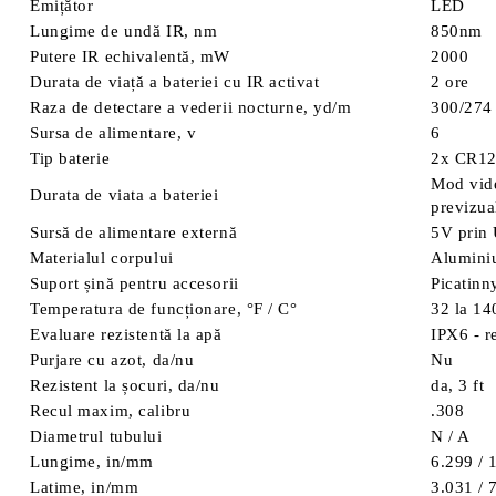
Emițător
LED
Lungime de undă IR, nm
850nm
Putere IR echivalentă, mW
2000
Durata de viață a bateriei cu IR activat
2 ore
Raza de detectare a vederii nocturne, yd/m
300/274
Sursa de alimentare, v
6
Tip baterie
2x CR1
Mod vide
Durata de viata a bateriei
previzua
Sursă de alimentare externă
5V prin 
Materialul corpului
Alumini
Suport șină pentru accesorii
Picatinn
Temperatura de funcționare, °F / C°
32 la 14
Evaluare rezistentă la apă
IPX6 - r
Purjare cu azot, da/nu
Nu
Rezistent la șocuri, da/nu
da, 3 ft
Recul maxim, calibru
.308
Diametrul tubului
N / A
Lungime, in/mm
6.299 / 
Latime, in/mm
3.031 / 