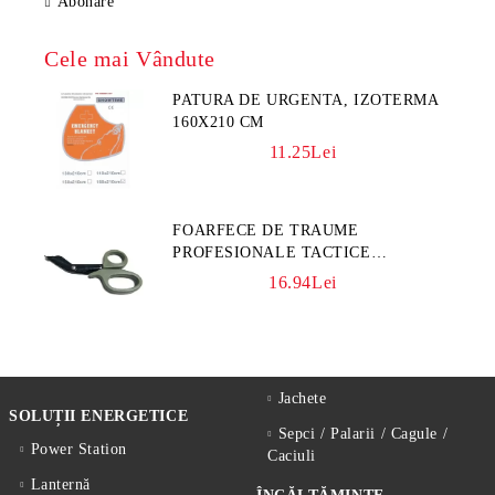
Abonare
Cele mai Vândute
PATURA DE URGENTA, IZOTERMA
160X210 CM
11.25Lei
FOARFECE DE TRAUME
PROFESIONALE TACTICE
CULOARE KAKI
16.94Lei
Jachete
SOLUȚII ENERGETICE
Sepci / Palarii / Cagule /
Power Station
Caciuli
Lanternă