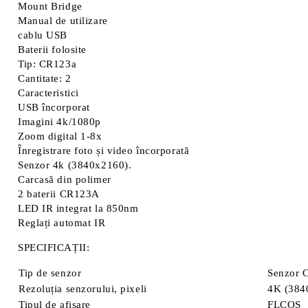
Mount Bridge
Manual de utilizare
cablu USB
Baterii folosite
Tip: CR123a
Cantitate: 2
Caracteristici
USB încorporat
Imagini 4k/1080p
Zoom digital 1-8x
Înregistrare foto și video încorporată
Senzor 4k (3840x2160).
Carcasă din polimer
2 baterii CR123A
LED IR integrat la 850nm
Reglați automat IR
SPECIFICAȚII:
Tip de senzor
Senzor
Rezoluția senzorului, pixeli
4K (384
Tipul de afișare
FLCOS