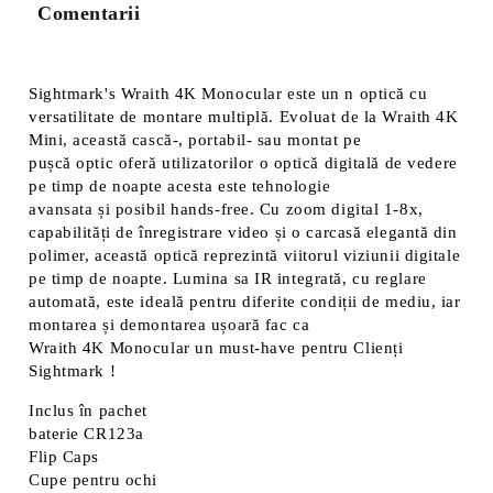
Comentarii
Vă vom contacta pentru finalizarea comenzii.
Sightmark's Wraith
4K
Monocular
este un
n
optică cu
versatilitate de montare multiplă.
Evoluat
de la Wraith 4K
Mini, această cască-,
portabil-
sau
montat pe
pușcă
optic
oferă utilizatorilor o optică digitală de vedere
pe timp de noapte
acesta este
tehnologie
avansata
și
posibil hands-free. Cu zoom digital 1-8x,
capabilități
de
înregistrare video și o carcasă elegantă din
polimer, această optică reprezintă viitorul viziunii digitale
pe timp de noapte. Lumina sa IR integrată, cu reglare
automată, este ideală pentru diferite condiții de mediu, iar
montarea și demontarea ușoară fac ca
Wraith
4K
Monocular un must-have pentru
Clienți
Sightmark
!
Inclus în pachet
baterie CR123a
Flip Caps
Cupe pentru ochi