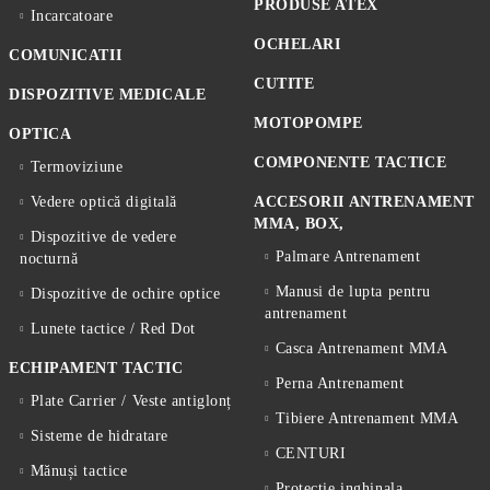
PRODUSE ATEX
Incarcatoare
OCHELARI
COMUNICATII
CUTITE
DISPOZITIVE MEDICALE
MOTOPOMPE
OPTICA
COMPONENTE TACTICE
Termoviziune
Vedere optică digitală
ACCESORII ANTRENAMENT
MMA, BOX,
Dispozitive de vedere
Palmare Antrenament
nocturnă
Manusi de lupta pentru
Dispozitive de ochire optice
antrenament
Lunete tactice / Red Dot
Casca Antrenament MMA
ECHIPAMENT TACTIC
Perna Antrenament
Plate Carrier / Veste antiglonț
Tibiere Antrenament MMA
Sisteme de hidratare
CENTURI
Mănuși tactice
Protectie inghinala