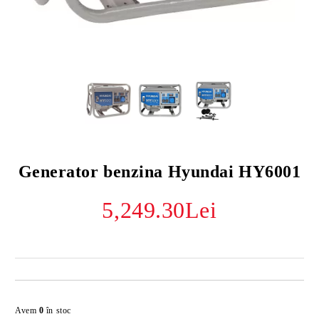
Generator benzina Hyundai HY6001
5,249.30Lei
Îmi doresc
Avem
0
în stoc