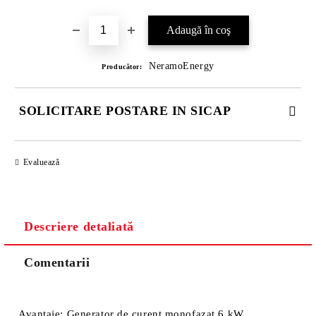
NeramoEnergy
Producător:
SOLICITARE POSTARE IN SICAP
COMPLETATI CELE 4 CÂMPURI. TOATE CAMPURILE SUNT
OBLIGATORII.
Evaluează
Descriere detaliată
Comentarii
Vă vom contacta pentru finalizarea comenzii.
Avantaje: Generator de curent monofazat 6 kW