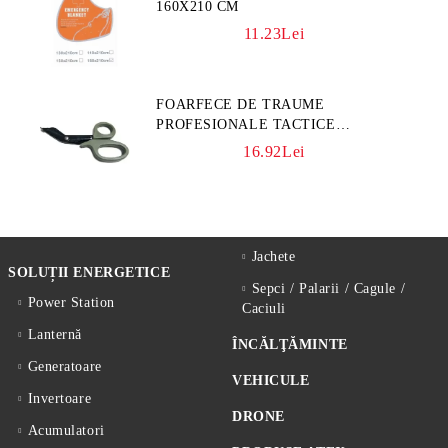
160X210 CM
11.23Lei
FOARFECE DE TRAUME
PROFESIONALE TACTICE
CULOARE KAKI
16.92Lei
Jachete
SOLUȚII ENERGETICE
Sepci / Palarii / Cagule /
Power Station
Caciuli
Lanternă
ÎNCĂLŢĂMINTE
Generatoare
VEHICULE
Invertoare
DRONE
Acumulatori