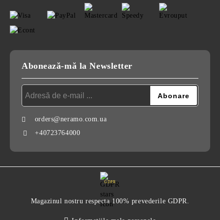
Abonează-mă la Newsletter
orders@neramo.com.ua
+40723764000
GDPR
Magazinul nostru respecta 100% prevederile GDPR.