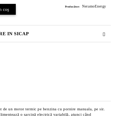
NeramoEnergy
Producător:
E IN SICAP
. TOATE CAMPURILE SUNT OBLIGATORII.
 comenzii.
t de un motor termic pe benzina cu pornire manuala, pe sir.
limentează o sarcină electrică variabilă, atunci când