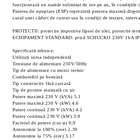
funcționează un număr nelimitat de ore pe an, în condițiile d
Puterea de așteptare (ESP) reprezintă puterea maximă disponib
cazul unei căderi de curent sau în condiții de testare, interv
PROTECTII: protectie impotriva lipsei de ulei, protectie ter
ECHIPAMENT STANDARD: priză SCHUCKO 230V 16A IP54
Specificatii tehnice:
Utilizați sursa independentă
Tensiune de alimentare 230V/50Hz
Tip de alimentare cu motor termic
Combustibil pe benzină
Tip constructiv fără carcasă
Tip de pornire manuală cu șir
Putere maximă 230 V (kVA) 5.1
Putere maximă 230 V (kW) 4.6
Putere continuă 230 V (kVA) 4.2
Putere continuă 230 V (kW) 3.9
Factorul de putere (cos φ) 0,9
Autonomie la 100% (ore) 2.39
Autonomie la 75% (ore) 3.17