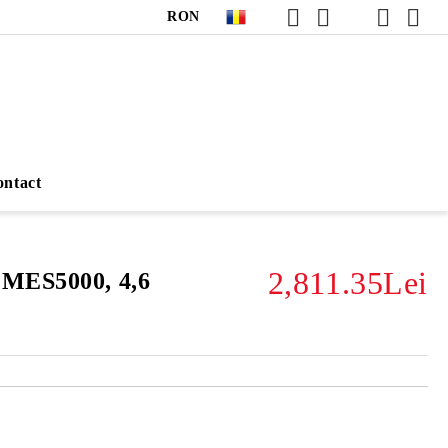
RON
ntact
2,811.35Lei
 MES5000, 4,6
Îmi doresc