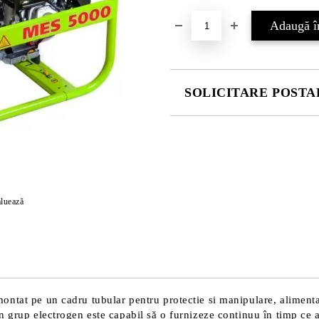
SOLICITARE POSTAR
COMPLETATI CELE 4 CÂMPURI
luează
Vă vom contacta pentru finalizarea
ntat pe un cadru tubular pentru protectie si manipulare, alimenta
 grup electrogen este capabil să o furnizeze continuu în timp ce a