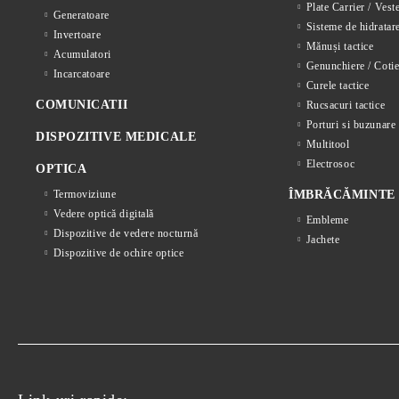
Plate Carrier / Vest
Generatoare
Sisteme de hidratar
Invertoare
Mănuși tactice
Acumulatori
Genunchiere / Cotie
Incarcatoare
Curele tactice
COMUNICATII
Rucsacuri tactice
Porturi si buzunare 
DISPOZITIVE MEDICALE
Multitool
Electrosoc
OPTICA
Termoviziune
ÎMBRĂCĂMINTE
Vedere optică digitală
Embleme
Dispozitive de vedere nocturnă
Jachete
Dispozitive de ochire optice