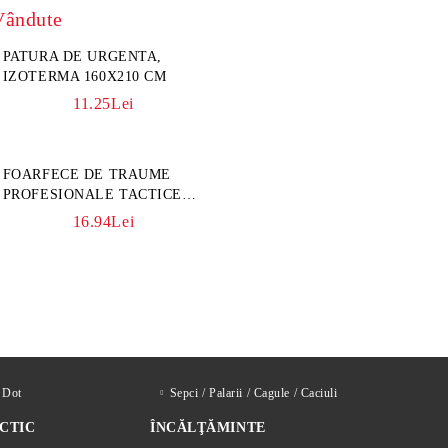
Vândute
PATURA DE URGENTA,
IZOTERMA 160X210 CM
11.25Lei
FOARFECE DE TRAUME
PROFESIONALE TACTICE
CULOARE KAKI
16.94Lei
d Dot
Sepci / Palarii / Cagule / Caciuli
CTIC
ÎNCĂLŢĂMINTE