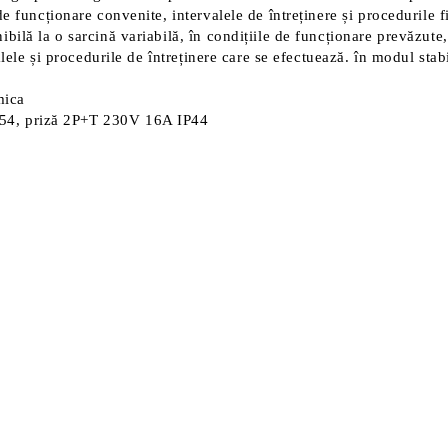
e funcționare convenite, intervalele de întreținere și procedurile f
ilă la o sarcină variabilă, în condițiile de funcționare prevăzute,
alele și procedurile de întreținere care se efectuează. în modul stab
mica
, priză 2P+T 230V 16A IP44