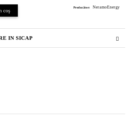
NeramoEnergy
Producător:
E IN SICAP
. TOATE CAMPURILE SUNT OBLIGATORII.
 comenzii.