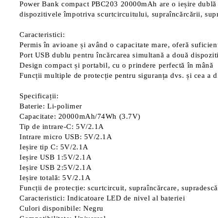
Power Bank compact PBC203 20000mAh are o ieșire dublă USB c
dispozitivele împotriva scurtcircuitului, supraîncărcării, sup
Caracteristici:
Permis în avioane și având o capacitate mare, oferă suficien
Port USB dublu pentru încărcarea simultană a două dispozit
Design compact și portabil, cu o prindere perfectă în mână
Funcții multiple de protecție pentru siguranța dvs. și cea a d
Specificații:
Baterie: Li-polimer
Capacitate: 20000mAh/74Wh (3.7V)
Tip de intrare-C: 5V/2.1A
Intrare micro USB: 5V/2.1A
Ieșire tip C: 5V/2.1A
Ieșire USB 1:5V/2.1A
Ieșire USB 2:5V/2.1A
Ieșire totală: 5V/2.1A
Funcții de protecție: scurtcircuit, supraîncărcare, supradesc
Caracteristici: Indicatoare LED de nivel al bateriei
Culori disponibile: Negru