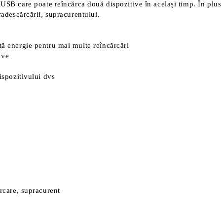
are poate reîncărca două dispozitive în același timp. În plus, a
radescărcării, supracurentului.
tă energie pentru mai multe reîncărcări
ive
ispozitivului dvs
ărcare, supracurent