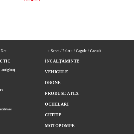
d Dot
Sepci / Palarii / Cagule / Caciuli
CTIC
ÎNCĂLŢĂMINTE
e antiglonț
VEHICULE
e
DRONE
re
PRODUSE ATEX
OCHELARI
utilitare
CUTITE
MOTOPOMPE