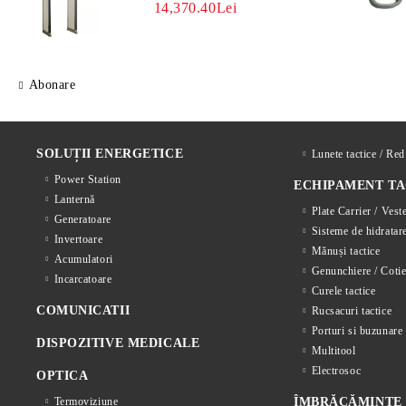
14,370.40Lei
Abonare
SOLUȚII ENERGETICE
Lunete tactice / Re
Power Station
ECHIPAMENT TA
Lanternă
Plate Carrier / Vest
Generatoare
Sisteme de hidratar
Invertoare
Mănuși tactice
Acumulatori
Genunchiere / Cotie
Incarcatoare
Curele tactice
COMUNICATII
Rucsacuri tactice
Porturi si buzunare 
DISPOZITIVE MEDICALE
Multitool
Electrosoc
OPTICA
Termoviziune
ÎMBRĂCĂMINTE