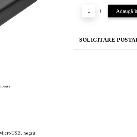
SOLICITARE POSTAR
COMPLETATI CELE 4 CÂMPURI
luează
Vă vom contacta pentru finalizarea
MicroUSB, negru