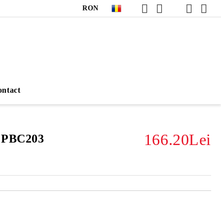
RON
ntact
166.20Lei
r PBC203
Îmi doresc