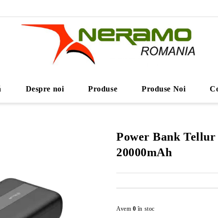
ă
Despre noi
Produse
Produse Noi
Co
Power Bank Tellu
20000mAh
Avem
0
în stoc