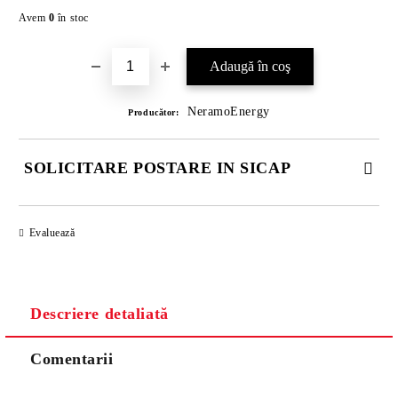
Îmi doresc
Avem
0
în stoc
NeramoEnergy
Producător:
SOLICITARE POSTARE IN SICAP
COMPLETATI CELE 4 CÂMPURI. TOATE CAMPURILE SUNT
OBLIGATORII.
Evaluează
Descriere detaliată
Comentarii