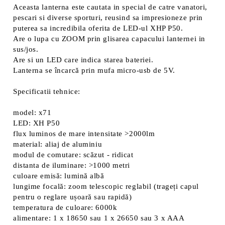
Vă vom contacta pentru finalizarea comenzii.
Aceasta lanterna este cautata in special de catre vanatori,
pescari si diverse sporturi, reusind sa impresioneze prin
puterea sa incredibila oferita de LED-ul XHP P50.
Are o lupa cu ZOOM prin glisarea capacului lanternei in
sus/jos.
Are si un LED care indica starea bateriei.
Lanterna se încarcă prin mufa micro-usb de 5V.
Specificatii tehnice:
model: x71
LED: XH P50
flux luminos de mare intensitate >2000lm
material: aliaj de aluminiu
modul de comutare: scăzut - ridicat
distanta de iluminare: >1000 metri
culoare emisă: lumină albă
lungime focală: zoom telescopic reglabil (trageți capul
pentru o reglare ușoară sau rapidă)
temperatura de culoare: 6000k
alimentare: 1 x 18650 sau 1 x 26650 sau 3 x AAA