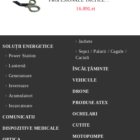
PROFESIONALE TACTICE
CULOARE KAKI
16.89Lei
Jachete
SOLUȚII ENERGETICE
Sepci / Palarii / Cagule /
Power Station
Caciuli
Lanternă
ÎNCĂLŢĂMINTE
Generatoare
VEHICULE
Invertoare
DRONE
Acumulatori
PRODUSE ATEX
Incarcatoare
OCHELARI
COMUNICATII
CUTITE
DISPOZITIVE MEDICALE
MOTOPOMPE
OPTICA