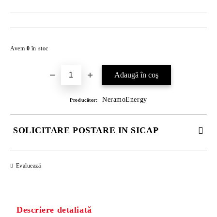
Îmi doresc
Avem
0
în stoc
NeramoEnergy
Producător:
SOLICITARE POSTARE IN SICAP
COMPLETATI CELE 4 CÂMPURI. TOATE CAMPURILE SUNT
OBLIGATORII.
Evaluează
Descriere detaliată