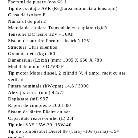
Factorul de putere (cos Φ) 1
Tip de excitație AVR (Reglarea automată a tensiunii)
Clasa de izolare F
Numarul de poli 2
Metoda de cuplare Transmisie cu cuplare rigidă
Tensiune DC ieșire 12V - 36Ah
Sistem de pornire Pornire electrică 12V
Structura Ultra silentios
Greutate neta (kg) 260
Dimensiuni (Lxlxh) (mm) 1095 X 650 X 780
Model de motor YD2V92F
Tip motor Motor diesel, 2 cilindri V, 4 timpi, racit cu aer,
vertical
Putere nominala (kW/rpm) 14,8 / 3000
Alezaj x cursa (mm) 92x75
Deplasare (ml) 997
Raport de compresie 20:01:00
Sistem de răcire Răcire cu aer
Capacitate rezervor ulei (L) 2.4
Tip ulei SAE 15W-30, 15W-40
Tip de combustibil Diesel 0# (vara) -10# (iarna) -35#
(îngheț)