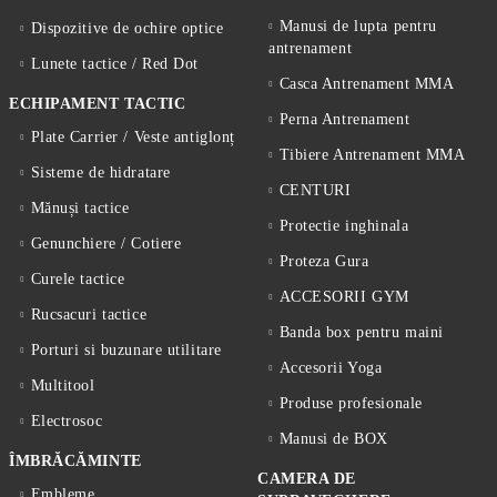
Manusi de lupta pentru
Dispozitive de ochire optice
antrenament
Lunete tactice / Red Dot
Casca Antrenament MMA
ECHIPAMENT TACTIC
Perna Antrenament
Plate Carrier / Veste antiglonț
Tibiere Antrenament MMA
Sisteme de hidratare
CENTURI
Mănuși tactice
Protectie inghinala
Genunchiere / Cotiere
Proteza Gura
Curele tactice
ACCESORII GYM
Rucsacuri tactice
Banda box pentru maini
Porturi si buzunare utilitare
Accesorii Yoga
Multitool
Produse profesionale
Electrosoc
Manusi de BOX
ÎMBRĂCĂMINTE
CAMERA DE
Embleme