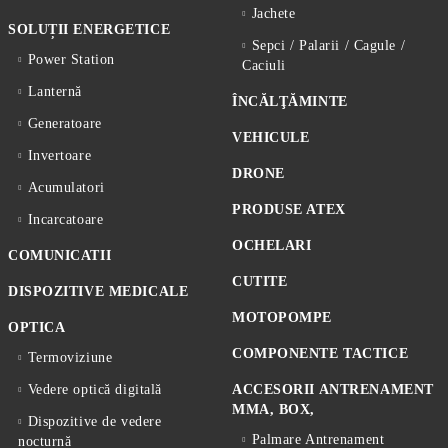
Jachete
SOLUȚII ENERGETICE
Sepci / Palarii / Cagule /
Power Station
Caciuli
Lanternă
ÎNCĂLŢĂMINTE
Generatoare
VEHICULE
Invertoare
DRONE
Acumulatori
PRODUSE ATEX
Incarcatoare
OCHELARI
COMUNICATII
CUTITE
DISPOZITIVE MEDICALE
MOTOPOMPE
OPTICA
COMPONENTE TACTICE
Termoviziune
Vedere optică digitală
ACCESORII ANTRENAMENT
MMA, BOX,
Dispozitive de vedere
Palmare Antrenament
nocturnă