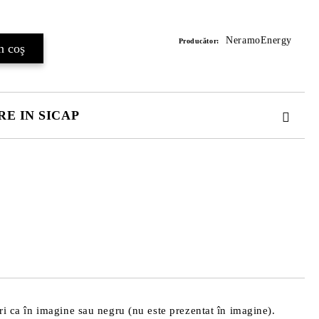
Îmi doresc
NeramoEnergy
Producător:
E IN SICAP
. TOATE CAMPURILE SUNT OBLIGATORII.
 comenzii.
ri ca în imagine sau negru (nu este prezentat în imagine).