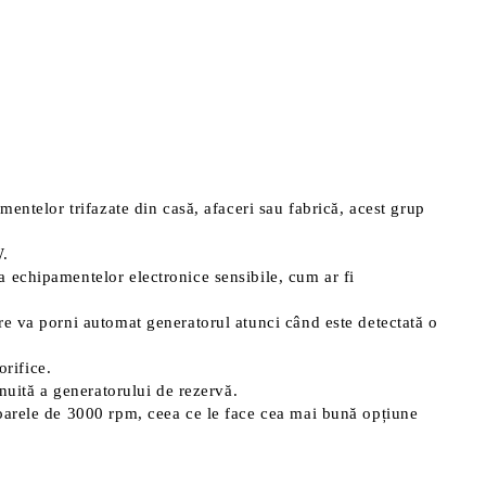
entelor trifazate din casă, afaceri sau fabrică, acest grup
W.
 echipamentelor electronice sensibile, cum ar fi
re va porni automat generatorul atunci când este detectată o
orifice.
nuită a generatorului de rezervă.
toarele de 3000 rpm, ceea ce le face cea mai bună opțiune