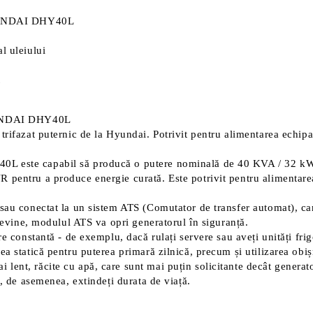
 HYUNDAI DHY40L
l uleiului
t
HYUNDAI DHY40L
rifazat puternic de la Hyundai. Potrivit pentru alimentarea echipam
0L este capabil să producă o putere nominală de 40 KVA / 32 k
 pentru a produce energie curată. Este potrivit pentru alimentarea
 sau conectat la un sistem ATS (Comutator de transfer automat), ca
 revine, modulul ATS va opri generatorul în siguranță.
e constantă - de exemplu, dacă rulați servere sau aveți unități frig
a statică pentru puterea primară zilnică, precum și utilizarea obiș
lent, răcite cu apă, care sunt mai puțin solicitante decât genera
i, de asemenea, extindeți durata de viață.