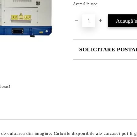
Avem
0
în stoc
SOLICITARE POSTAR
COMPLETATI CELE 4 CÂMPURI
luează
Vă vom contacta pentru finalizarea
de culoarea din imagine. Culorile disponibile ale carcasei pot fi g