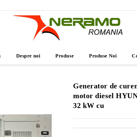
ă
Despre noi
Produse
Produse Noi
Co
Generator de curen
motor diesel HY
32 kW cu