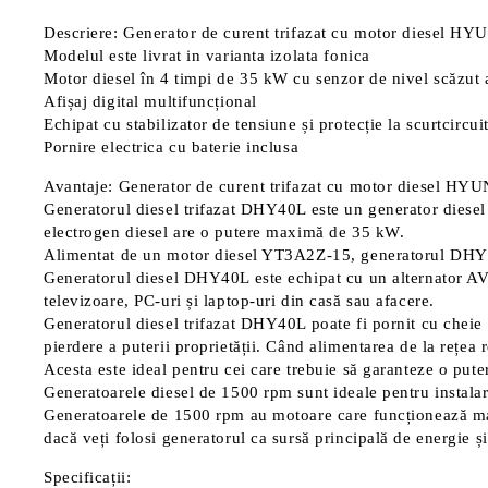
Descriere: Generator de curent trifazat cu motor diesel
Modelul este livrat in varianta izolata fonica
Motor diesel în 4 timpi de 35 kW cu senzor de nivel scăzut a
Afișaj digital multifuncțional
Echipat cu stabilizator de tensiune și protecție la scurtcircui
Pornire electrica cu baterie inclusa
Avantaje: Generator de curent trifazat cu motor diesel 
Generatorul diesel trifazat DHY40L este un generator diesel t
electrogen diesel are o putere maximă de 35 kW.
Alimentat de un motor diesel YT3A2Z-15, generatorul DHY4
Generatorul diesel DHY40L este echipat cu un alternator AVR
televizoare, PC-uri și laptop-uri din casă sau afacere.
Generatorul diesel trifazat DHY40L poate fi pornit cu cheie
pierdere a puterii proprietății. Când alimentarea de la rețea
Acesta este ideal pentru cei care trebuie să garanteze o puter
Generatoarele diesel de 1500 rpm sunt ideale pentru instalare
Generatoarele de 1500 rpm au motoare care funcționează mai 
dacă veți folosi generatorul ca sursă principală de energie ș
Specificații: