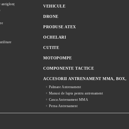
e antiglonț
VEHICULE
e
DRONE
re
PRODUSE ATEX
OCHELARI
utilitare
CUTITE
MOTOPOMPE
COMPONENTE TACTICE
ACCESORII ANTRENAMENT MMA, BOX,
Palmare Antrenament
Manusi de lupta pentru antrenament
Casca Antrenament MMA
Perna Antrenament