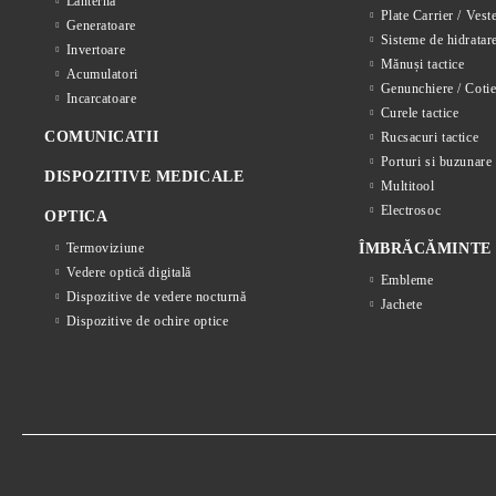
Lanternă
Plate Carrier / Vest
Generatoare
Sisteme de hidratar
Invertoare
Mănuși tactice
Acumulatori
Genunchiere / Cotie
Incarcatoare
Curele tactice
COMUNICATII
Rucsacuri tactice
Porturi si buzunare 
DISPOZITIVE MEDICALE
Multitool
Electrosoc
OPTICA
Termoviziune
ÎMBRĂCĂMINTE
Vedere optică digitală
Embleme
Dispozitive de vedere nocturnă
Jachete
Dispozitive de ochire optice