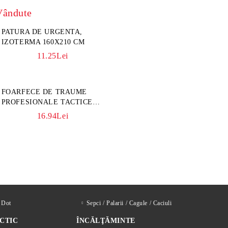
Vândute
PATURA DE URGENTA,
IZOTERMA 160X210 CM
11.25Lei
FOARFECE DE TRAUME
PROFESIONALE TACTICE
CULOARE KAKI
16.94Lei
d Dot
Sepci / Palarii / Cagule / Caciuli
CTIC
ÎNCĂLŢĂMINTE