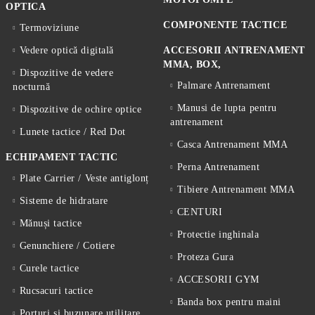
OPTICA
COMPONENTE TACTICE
Termoviziune
Vedere optică digitală
ACCESORII ANTRENAMENT
MMA, BOX,
Dispozitive de vedere
Palmare Antrenament
nocturnă
Manusi de lupta pentru
Dispozitive de ochire optice
antrenament
Lunete tactice / Red Dot
Casca Antrenament MMA
ECHIPAMENT TACTIC
Perna Antrenament
Plate Carrier / Veste antiglonț
Tibiere Antrenament MMA
Sisteme de hidratare
CENTURI
Mănuși tactice
Protectie inghinala
Genunchiere / Cotiere
Proteza Gura
Curele tactice
ACCESORII GYM
Rucsacuri tactice
Banda box pentru maini
Porturi si buzunare utilitare