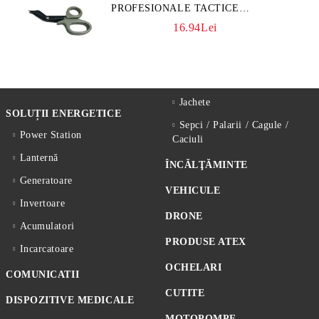
PROFESIONALE TACTICE
CULOARE KAKI
16.94Lei
Jachete
SOLUȚII ENERGETICE
Sepci / Palarii / Cagule /
Power Station
Caciuli
Lanternă
ÎNCĂLŢĂMINTE
Generatoare
VEHICULE
Invertoare
DRONE
Acumulatori
PRODUSE ATEX
Incarcatoare
OCHELARI
COMUNICATII
CUTITE
DISPOZITIVE MEDICALE
MOTOPOMPE