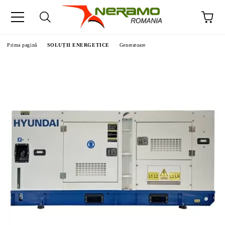
Prima pagină
SOLUȚII ENERGETICE
Generatoare