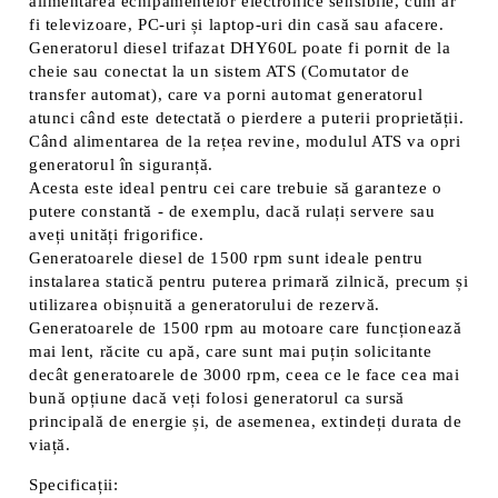
alimentarea echipamentelor electronice sensibile, cum ar
fi televizoare, PC-uri și laptop-uri din casă sau afacere.
Generatorul diesel trifazat DHY60L poate fi pornit de la
cheie sau conectat la un sistem ATS (Comutator de
transfer automat), care va porni automat generatorul
atunci când este detectată o pierdere a puterii proprietății.
Când alimentarea de la rețea revine, modulul ATS va opri
generatorul în siguranță.
Acesta este ideal pentru cei care trebuie să garanteze o
putere constantă - de exemplu, dacă rulați servere sau
aveți unități frigorifice.
Generatoarele diesel de 1500 rpm sunt ideale pentru
instalarea statică pentru puterea primară zilnică, precum și
utilizarea obișnuită a generatorului de rezervă.
Generatoarele de 1500 rpm au motoare care funcționează
mai lent, răcite cu apă, care sunt mai puțin solicitante
decât generatoarele de 3000 rpm, ceea ce le face cea mai
bună opțiune dacă veți folosi generatorul ca sursă
principală de energie și, de asemenea, extindeți durata de
viață.
Specificații: