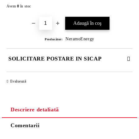
Îmi doresc
Avem
0
în stoc
NeramoEnergy
Producător:
SOLICITARE POSTARE IN SICAP
COMPLETATI CELE 4 CÂMPURI. TOATE CAMPURILE SUNT
OBLIGATORII.
Evaluează
Descriere detaliată
Comentarii