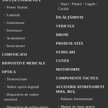
SOLUȚII ENERGETICE
Sepci / Palarii / Cagule /
Power Station
Caciuli
Lanternă
ÎNCĂLŢĂMINTE
Generatoare
VEHICULE
Invertoare
DRONE
Acumulatori
PRODUSE ATEX
Incarcatoare
OCHELARI
COMUNICATII
CUTITE
DISPOZITIVE MEDICALE
MOTOPOMPE
OPTICA
COMPONENTE TACTICE
Termoviziune
Vedere optică digitală
ACCESORII ANTRENAMENT
MMA, BOX,
Dispozitive de vedere
Palmare Antrenament
nocturnă
Manusi de lupta pentru
Dispozitive de ochire optice