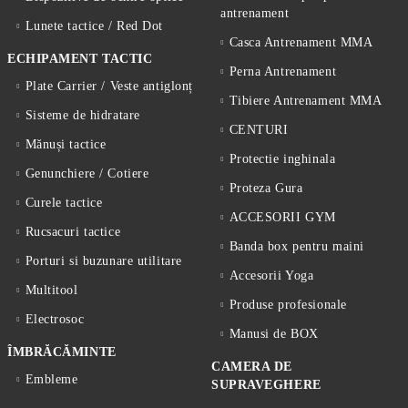
antrenament
Lunete tactice / Red Dot
Casca Antrenament MMA
ECHIPAMENT TACTIC
Perna Antrenament
Plate Carrier / Veste antiglonț
Tibiere Antrenament MMA
Sisteme de hidratare
CENTURI
Mănuși tactice
Protectie inghinala
Genunchiere / Cotiere
Proteza Gura
Curele tactice
ACCESORII GYM
Rucsacuri tactice
Banda box pentru maini
Porturi si buzunare utilitare
Accesorii Yoga
Multitool
Produse profesionale
Electrosoc
Manusi de BOX
ÎMBRĂCĂMINTE
CAMERA DE
Embleme
SUPRAVEGHERE