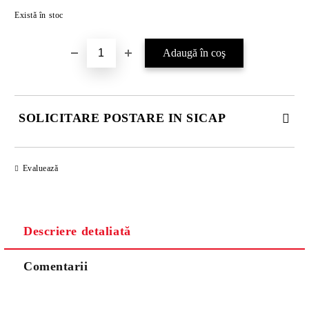
Îmi doresc
Există în stoc
SOLICITARE POSTARE IN SICAP
COMPLETATI CELE 4 CÂMPURI. TOATE CAMPURILE SUNT
OBLIGATORII.
Evaluează
Descriere detaliată
Comentarii
Vă vom contacta pentru finalizarea comenzii.