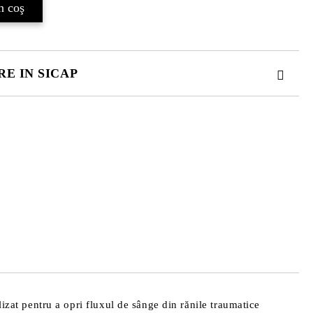
E IN SICAP
. TOATE CAMPURILE SUNT OBLIGATORII.
 comenzii.
at pentru a opri fluxul de sânge din rănile traumatice