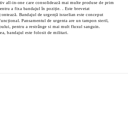
zitiv all-in-one care consolidează mai multe produse de prim
tru a fixa bandajul în poziție. . Este brevetat
contează. Bandajul de urgență israelian este conceput
ltifuncțional. Pansamentul de urgenta are un tampon steril,
roului, pentru a restrânge si mai mult fluxul sanguin.
a, bandajul este folosit de militari.