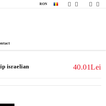
RON
ntact
40.01Lei
ip israelian
Îmi doresc