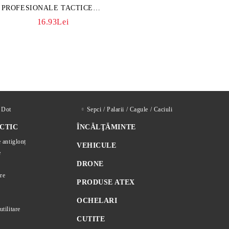
PROFESIONALE TACTICE
CULOARE KAKI
16.93Lei
d Dot
Sepci / Palarii / Cagule / Caciuli
CTIC
ÎNCĂLŢĂMINTE
e antiglonț
VEHICULE
e
DRONE
re
PRODUSE ATEX
OCHELARI
utilitare
CUTITE