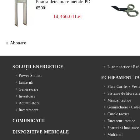
Poarta detectoare metale PD
6500i
14,366.61Lei
Abonare
SOLUȚII ENERGETICE
Lunete tactice / Re
Power Station
ECHIPAMENT TA
Lanternă
Plate Carrier / Vest
Generatoare
Sisteme de hidratar
Invertoare
Mănuși tactice
Acumulatori
Genunchiere / Cotie
Incarcatoare
Curele tactice
COMUNICATII
Rucsacuri tactice
Porturi si buzunare 
DISPOZITIVE MEDICALE
Multitool