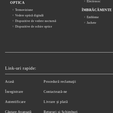
Electrosoc
OPTICA
Termoviziune
ÎMBRĂCĂMINTE
Vedere optică digitală
Embleme
Dispozitive de vedere nocturnă
Jachete
Dispozitive de ochire optice
Link-uri rapide:
Acasă
Procedură reclamaţii
Înregistrare
Contactează-ne
Autentificare
Livrare și plată
Căutare Avansată
Retururi și Schimburi