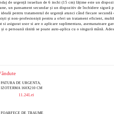
andaj de urgență israelian de 6 inchi (15 cm) lățime este un dispo
une, un pansament secundar și un dispozitiv de închidere sigură pen
 ideală pentru tratamentul de urgență atunci când fiecare secundă 
oniști și non-profesioniști pentru a oferi un tratament eficient, mu
rat si asigurat usor si are o aplicare suplimentara, asemanatoare ga
r și o persoană rănită se poate auto-aplica cu o singură mână. Adese
Vândute
PATURA DE URGENTA,
IZOTERMA 160X210 CM
11.24Lei
FOARFECE DE TRAUME