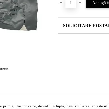
SOLICITARE POSTAR
COMPLETATI CELE 4 CÂMPURI
Vă vom contacta pentru finalizarea
luează
utor inovator, dovedit în luptă, bandajul israelian este utiliz