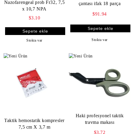
Nazofarengeal prob Fr32, 7,5
çantası ifak 18 parça
x 10,7 NPA
$91.94
$3.10
Stokta var
Stokta var
Haki profesyonel taktik
Taktik hemostatik kompresler
travma makası
7,5 cm X 3,7 m
$3.72