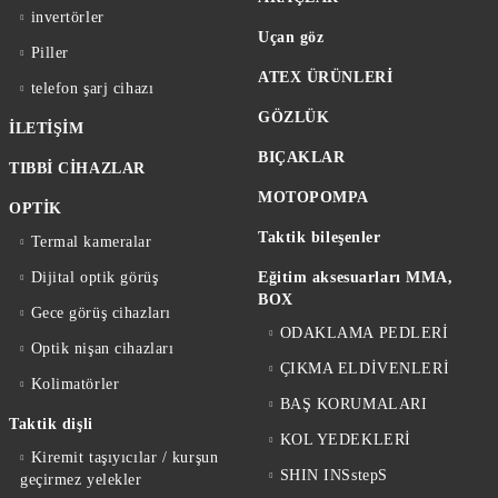
invertörler
Uçan göz
Piller
ATEX ÜRÜNLERİ
telefon şarj cihazı
GÖZLÜK
İLETİŞİM
BIÇAKLAR
TIBBİ CİHAZLAR
MOTOPOMPA
OPTİK
Taktik bileşenler
Termal kameralar
Dijital optik görüş
Eğitim aksesuarları MMA,
BOX
Gece görüş cihazları
ODAKLAMA PEDLERİ
Optik nişan cihazları
ÇIKMA ELDİVENLERİ
Kolimatörler
BAŞ KORUMALARI
Taktik dişli
KOL YEDEKLERİ
Kiremit taşıyıcılar / kurşun
SHIN INSstepS
geçirmez yelekler