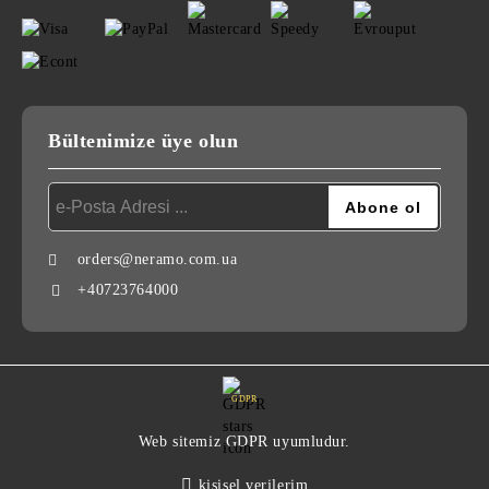
Bültenimize üye olun
orders@neramo.com.ua
+40723764000
GDPR
Web sitemiz GDPR uyumludur.
kişisel verilerim