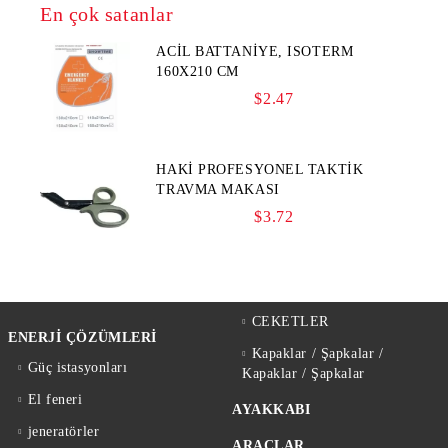
En çok satanlar
ACİL BATTANİYE, ISOTERM
160X210 CM
$2.47
HAKİ PROFESYONEL TAKTİK
TRAVMA MAKASI
$3.72
CEKETLER
ENERJİ ÇÖZÜMLERİ
Kapaklar / Şapkalar /
Güç istasyonları
Kapaklar / Şapkalar
El feneri
AYAKKABI
jeneratörler
ARAÇLAR