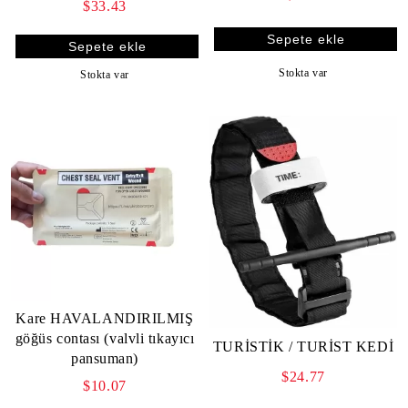
$33.43
Stokta var
Stokta var
Kare HAVALANDIRILMIŞ
göğüs contası (valvli tıkayıcı
TURİSTİK / TURİST KEDİ
pansuman)
$24.77
$10.07